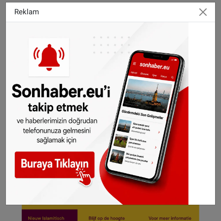
Ziggo netwerkte yapılan bakım ve onarım
Reklam
çalışmaları nedeniyle bazı müşterilerin sistemi
yeniden başlatmak zorunda kalacağını duyurdu.
© SONHABER.NL