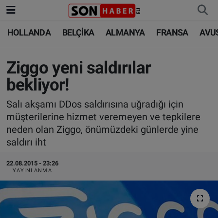
HOLLANDA
BELÇİKA
ALMANYA
FRANSA
AVU
HOLLANDA
HOLLANDA
Nöbetçi Eczaneler
BELÇİKA
BELÇİKA
Hava Durumu
Ziggo yeni saldırılar
bekliyor!
ALMANYA
ALMANYA
Trafik Durumu
Salı akşamı DDos saldırısına uğradığı için
FRANSA
TÜRKİYE
Süper Lig Puan Durumu ve Fikstür
müşterilerine hizmet veremeyen ve tepkilere
neden olan Ziggo, önümüzdeki günlerde yine
AVUSTURYA
DÜNYA
Tüm Manşetler
saldırı iht
SAĞLIK - YAŞAM
BİLİM-TEKNOLOJİ
Son Dakika Haberleri
22.08.2015 - 23:26
YAYINLANMA
BİLİM-TEKNOLOJİ
SAĞLIK
Haber Arşivi
FOTO GALERİ