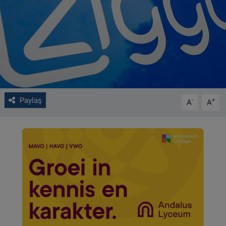
VIDEO GALERİ
ALGEMENE VOORWAARDEN
CONTACT
Çerez Politikası
Paylaş
-
+
A
A