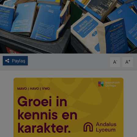
VIDEO GALERİ
ALGEMENE VOORWAARDEN
CONTACT
Çerez Politikası
Paylaş
-
+
A
A