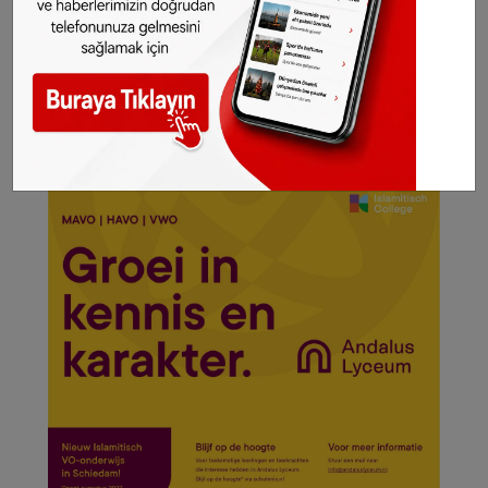
çöpe atarak gösterdim, bu zamana kadar olan
haklarımı da kendilerine helal etmiyorum” dedi.
©SONHABER.EU