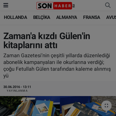
HOLLANDA
BELÇİKA
ALMANYA
FRANSA
AVU
HOLLANDA
HOLLANDA
Nöbetçi Eczaneler
BELÇİKA
BELÇİKA
Hava Durumu
Zaman'a kızdı Gülen'in
kitaplarını attı
ALMANYA
ALMANYA
Trafik Durumu
Zaman Gazetesi’nin çeşitli yıllarda düzenlediği
FRANSA
TÜRKİYE
Süper Lig Puan Durumu ve Fikstür
abonelik kampanyaları ile okurlarına verdiği;
çoğu Fetullah Gülen tarafından kaleme alınmış
AVUSTURYA
DÜNYA
Tüm Manşetler
yü
SAĞLIK - YAŞAM
BİLİM-TEKNOLOJİ
Son Dakika Haberleri
30.06.2016 - 13:11
YAYINLANMA
BİLİM-TEKNOLOJİ
SAĞLIK
Haber Arşivi
FOTO GALERİ