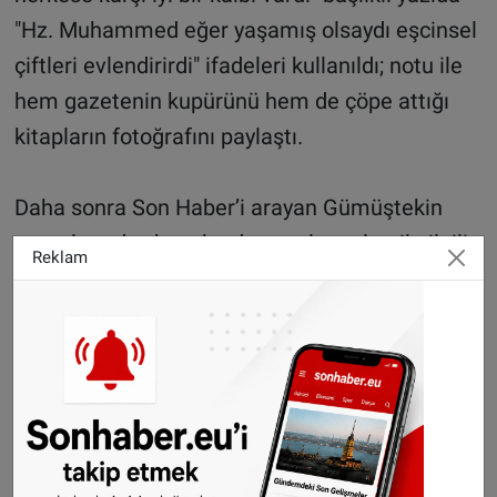
"Hz. Muhammed eğer yaşamış olsaydı eşcinsel
çiftleri evlendirirdi" ifadeleri kullanıldı; notu ile
hem gazetenin kupürünü hem de çöpe attığı
kitapların fotoğrafını paylaştı.
Daha sonra Son Haber’i arayan Gümüştekin
sosyal medya hesabından paylaşımları ile ilgili
Reklam
olarak; “ Bu gazete böyle bir yazıya yer verecek
kadar Peygamberimizi tanıyorsa kitapların
içinde kim bilir neler yazıyordur. Olur ya çoluk
çocuk okuyup bu yanlış bilgilerlere sahip
olmasın. Ayetler hadisler açık, böyle bir şeye
nasıl müsaade ederler anlamıyorum. Ben de
tepkimi onların zamanında verdiği kitapları