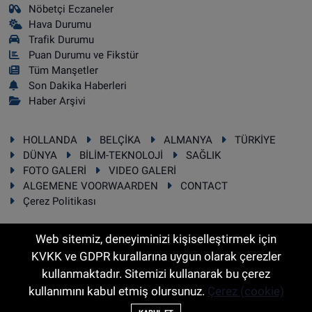
Nöbetçi Eczaneler
Hava Durumu
Trafik Durumu
Puan Durumu ve Fikstür
Tüm Manşetler
Son Dakika Haberleri
Haber Arşivi
HOLLANDA
BELÇİKA
ALMANYA
TÜRKİYE
DÜNYA
BİLİM-TEKNOLOJİ
SAĞLIK
FOTO GALERİ
VIDEO GALERİ
ALGEMENE VOORWAARDEN
CONTACT
Çerez Politikası
Web sitemiz, deneyiminizi kişiselleştirmek için
KVKK ve GDPR kurallarına uygun olarak çerezler
RSS
Copyright © 2025 Sonhaber.eu Her hakkı saklıdır.
kullanmaktadır. Sitemizi kullanarak bu çerez
kullanımını kabul etmiş olursunuz.
Çerez (cookie)
Haber Yazılımı:
TE Bilişim