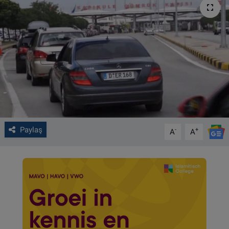
VIDEO GALERİ
ALGEMENE VOORWAARDEN
CONTACT
Çerez Politikası
Paylaş
-
+
A
A