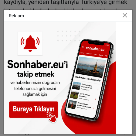
kaydıyla, yeniden taşıtlarıyla Türkiye’ye girmek
istemeleri halinde, bu kişilerden yurtdışında
Reklam
yerleşik olma koşulundaki 185 günlük süre şartı
aranmaz ve taşıtlarına kalan süre verilerek
girişlerine izin verilir.
©Sonhaber.eu
H
aberlerimizi
İnsta
gram hesabımızdan
da takip
edebilirsiniz.
Gurbetçilere uyarı:
Türkiye'den çıkmadan
önce ücretli geçiş ve
trafik borcunuzu kontrol
edin
WhatsAppta ücretsiz bültenimize abone olun,