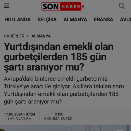
HOLLANDA
BELÇİKA
ALMANYA
FRANSA
AVU
HOLLANDA
HOLLANDA
Nöbetçi Eczaneler
HABERLER
ALMANYA
BELÇİKA
BELÇİKA
Hava Durumu
Yurtdışından emekli olan
ALMANYA
ALMANYA
Trafik Durumu
gurbetçilerden 185 gün
şartı aranıyor mu?
FRANSA
TÜRKİYE
Süper Lig Puan Durumu ve Fikstür
Avrupa’daki binlerce emekli gurbetçimiz
AVUSTURYA
DÜNYA
Tüm Manşetler
Türkiye’ye aracı ile gidiyor. Akıllara takılan soru
Yurtdışından emekli olan gurbetçilerden 185
SAĞLIK - YAŞAM
BİLİM-TEKNOLOJİ
Son Dakika Haberleri
gün şartı aranıyor mu?
BİLİM-TEKNOLOJİ
SAĞLIK
Haber Arşivi
17.06.2024 - 07:24
2 DK
YAYINLANMA
OKUNMA SÜRESI
FOTO GALERİ