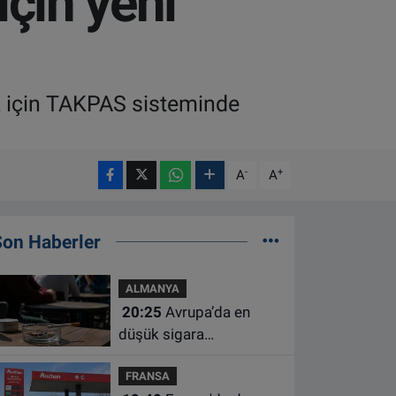
için yeni
ak için TAKPAS sisteminde
-
+
A
A
Son Haberler
ALMANYA
20:25
Avrupa’da en
düşük sigara
kullanımının Hollanda ve
FRANSA
Belçika’da olduğu