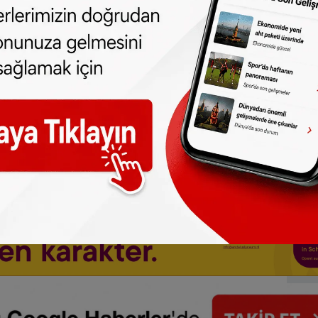
 türlü hakkı SONHABER.eu’ya aittir.
lmeden alınan haberler için hukuki işlem
p edebilirsiniz:
t.me/sonhabereu
one olun, Hollanda ve diğer Avrupa ülkeleri
r gün telefonunuza gelsin!
Abone olmak için