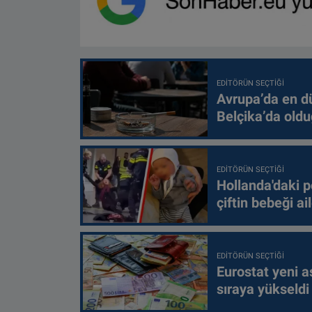
EDITÖRÜN SEÇTIĞI
Avrupa’da en d
Belçika’da oldu
EDITÖRÜN SEÇTIĞI
Hollanda'daki p
çiftin bebeği ai
EDITÖRÜN SEÇTIĞI
Eurostat yeni as
sıraya yükseldi