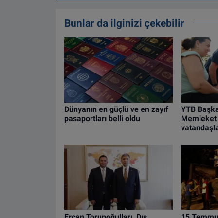
Bunlar da ilginizi çekebilir
Dünyanın en güçlü ve en zayıf
YTB Başka
pasaportları belli oldu
Memleket 
vatandaşla
Ercan Torunoğulları, Dış
15 Temmuz