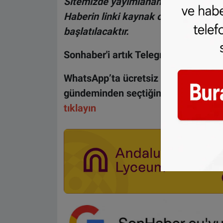
Sitemizde yayımlanan haberlerin her
Haberin linki kaynak olarak gösteri
başlatılacaktır.
Sonhaber'i artık Telegram'da da taki
WhatsApp’ta ücretsiz bültenimize ab
gündeminden seçtiğimiz haberler he
tıklayın