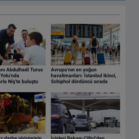
nı Abdulhadi Turus
Avrupa'nın en yoğun
Yolu'nda
havalimanları: İstanbul ikinci,
rla Niş'te buluştu
Schiphol dördüncü sırada
 darbe girişiminin
İçişleri Bakanı Çiftçi'den