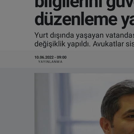
bilgilerini gü
VIDEO GALERİ
düzenleme ya
ALGEMENE VOORWAARDEN
Yurt dışında yaşayan vatandaş
CONTACT
değişiklik yapıldı. Avukatlar 
Çerez Politikası
10.06.2022 - 09:00
YAYINLANMA