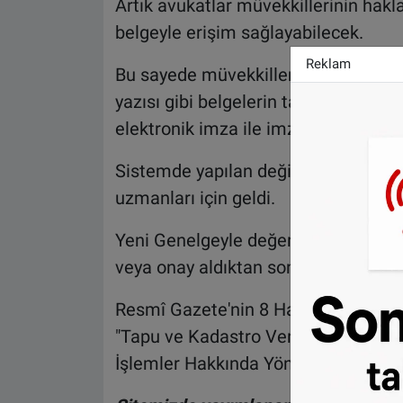
Artık avukatlar müvekkillerinin hakl
belgeyle erişim sağlayabilecek.
Reklam
Bu sayede müvekkillerinin çek, senet 
yazısı gibi belgelerin tarih ve sayısı
elektronik imza ile imzaladıktan sonra
Sistemde yapılan değişikliklerde b
uzmanları için geldi.
Yeni Genelgeyle değerleme uzmanla
veya onay aldıktan sonra, TAKPAS’a 
Resmî Gazete'nin 8 Haziran 2022 Tar
"Tapu ve Kadastro Verilerinin İşlen
İşlemler Hakkında Yönetmelik" için
t