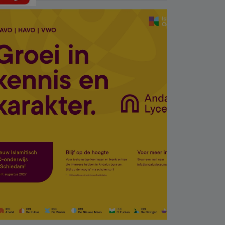
bebeğin cenazesi
çamaşır makinesinde
bulundu