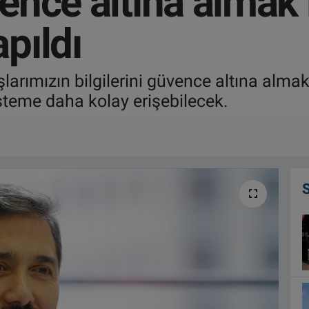
vence altına almak 
pıldı
larımızın bilgilerini güvence altına alm
sisteme daha kolay erişebilecek.