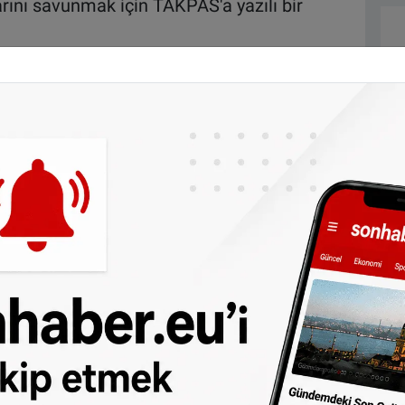
arını savunmak için TAKPAS'a yazılı bir
alacak belgesi, kira kontratı, icra takip
nı TAKPAS’a yükleyen avukatlar, girişini
 ilgili verilere ulaşabilecek.
ir diğer önemli düzenleme de değerlendirme
rı bundan sonra taşınmaz sahibinden yetki
erişim sağlayabilecek.
ihli ve 31860 Sayılı baskısında yayımlanan
mesi ve Elektronik Ortamda Yapılacak
ıklayınız