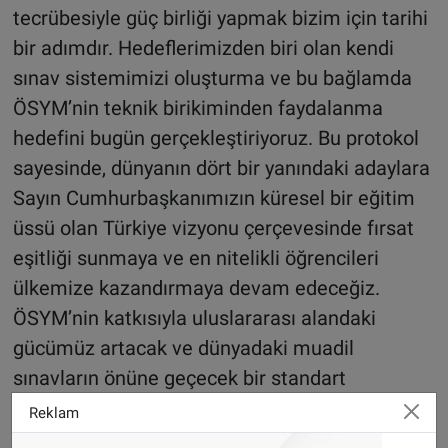
tecrübesiyle güç birliği yapmak bizim için tarihi
bir adımdır. Hedeflerimizden biri olan kendi
sınav sistemimizi oluşturma ve bu bağlamda
ÖSYM’nin teknik birikiminden faydalanma
hedefini bugün gerçekleştiriyoruz. Bu protokol
sayesinde, dünyanın dört bir yanındaki adaylara
Sayın Cumhurbaşkanımızın küresel bir eğitim
üssü olan Türkiye vizyonu çerçevesinde fırsat
eşitliği sunmaya ve en nitelikli öğrencileri
ülkemize kazandırmaya devam edeceğiz.
ÖSYM’nin katkısıyla uluslararası alandaki
gücümüz artacak ve dünyadaki muadil
sınavların önüne geçecek bir standart
yakalayacağız. Bu iş birliği işlerimizi
Reklam
kolaylaştırmakla kalmayacak, Türkiye’nin eğitim