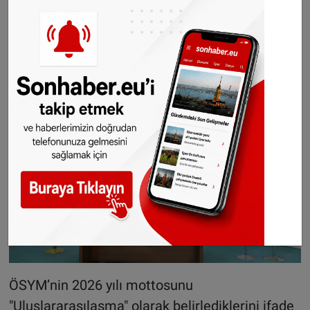
diplomasisindeki etkinliğini zirveye
taşıyacaktır.”
ÖSYM Başkanı Ersoy: "Mottomuz
uluslararasılaşma, hedefimiz 1 milyon öğrenci"
ÖSYM’nin 2026 yılı mottosunu
"Uluslararasılaşma" olarak belirlediklerini ifade