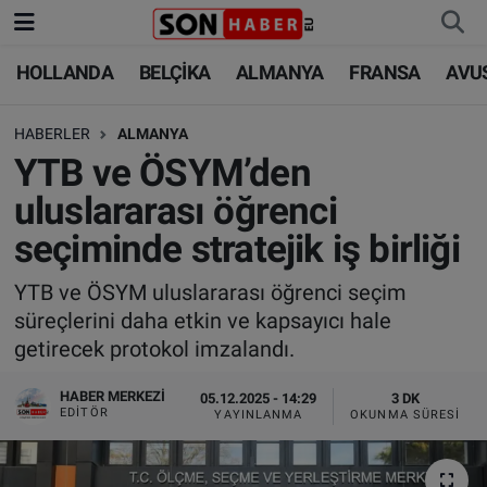
HOLLANDA
BELÇİKA
ALMANYA
FRANSA
AVU
HOLLANDA
HOLLANDA
Nöbetçi Eczaneler
HABERLER
ALMANYA
BELÇİKA
BELÇİKA
Hava Durumu
YTB ve ÖSYM’den
ALMANYA
ALMANYA
Trafik Durumu
uluslararası öğrenci
seçiminde stratejik iş birliği
FRANSA
TÜRKİYE
Süper Lig Puan Durumu ve Fikstür
YTB ve ÖSYM uluslararası öğrenci seçim
AVUSTURYA
DÜNYA
Tüm Manşetler
süreçlerini daha etkin ve kapsayıcı hale
getirecek protokol imzalandı.
SAĞLIK - YAŞAM
BİLİM-TEKNOLOJİ
Son Dakika Haberleri
HABER MERKEZI
05.12.2025 - 14:29
3 DK
BİLİM-TEKNOLOJİ
SAĞLIK
Haber Arşivi
EDITÖR
YAYINLANMA
OKUNMA SÜRESI
FOTO GALERİ