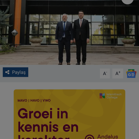
VIDEO GALERİ
ALGEMENE VOORWAARDEN
CONTACT
Çerez Politikası
Paylaş
-
+
A
A