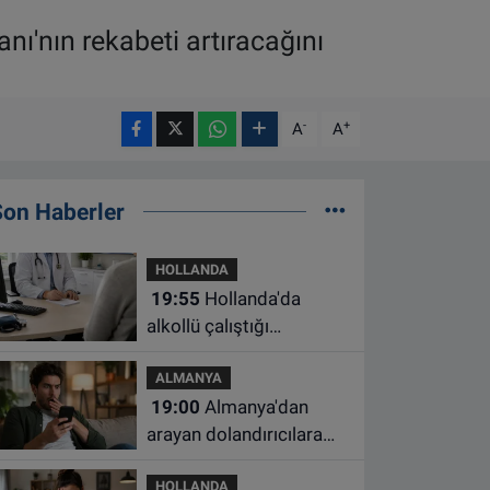
nı'nın rekabeti artıracağını
-
+
A
A
Son Haberler
HOLLANDA
19:55
Hollanda'da
alkollü çalıştığı
belirlenen aile hekimine
ALMANYA
çalışma yasağı
19:00
Almanya'dan
arayan dolandırıcılara
ait bu numaralara dikkat
HOLLANDA