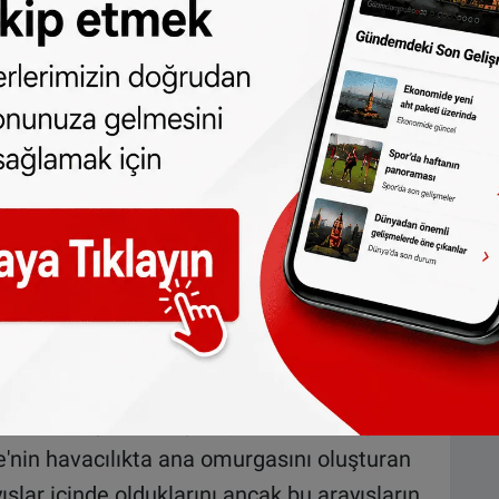
ara'ya, dış hatlarda da KKTC ve
ğini anımsatan Ekşi, "İlk seferler her zaman
de olmasını arzu ettiklerini ifade ederek, THY
kendisinin de ilk uçuşta yolculara eşlik
ra küçük sürprizlerinin olacağının altını çizdi.
ışlar içindeyiz"
rimenkul yatırımı işi kapsamında bir şirket
e'nin havacılıkta ana omurgasını oluşturan
şlar içinde olduklarını ancak bu arayışların