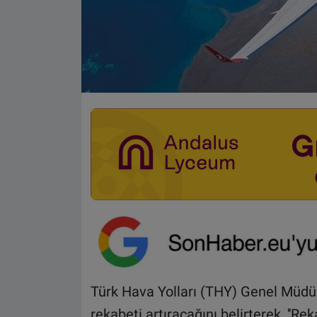
Türk Hava Yolları (THY) Genel Müdürü
rekabeti artıracağını belirterek, ''Re