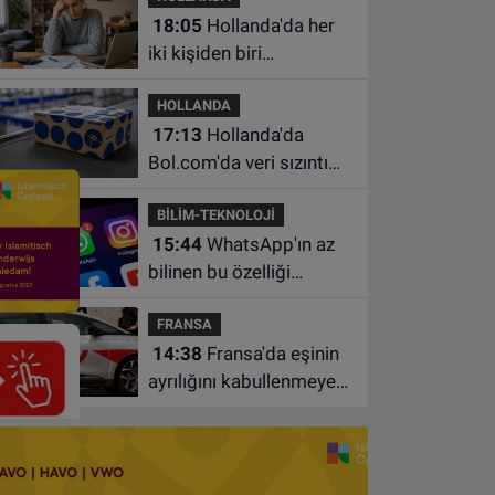
18:05
Hollanda'da her
iki kişiden biri
borçlarından utanıyor
HOLLANDA
17:13
Hollanda'da
Bol.com'da veri sızıntısı:
Müşteri bilgileri ele
BİLİM-TEKNOLOJİ
geçirilmiş olabilir
15:44
WhatsApp'ın az
bilinen bu özelliği
sohbetleri daha düzenli
FRANSA
hale getiriyor
14:38
Fransa'da eşinin
ayrılığını kabullenmeyen
baba 17 yaşındaki
oğlunu öldürdü