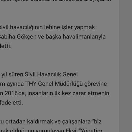
ivil havacılığının lehine işler yapmak
 Sabiha Gökçen ve başka havalimanlarıyla
etti.
yıl süren Sivil Havacılık Genel
kim ayında THY Genel Müdürlüğü görevine
olan 2016'da, insanların ilk kez zarar etmenin
ade etti.
ku ortadan kaldırmak ve çalışanlara "biz
mak olduğunu vurgulayan Ekşi, "Yönetim