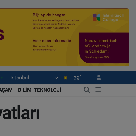
°
İstanbul
06
29
02
YAŞAM
BİLİM-TEKNOLOJİ
.2
atları
32
8
69