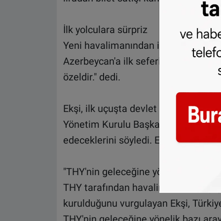
İlk yolculara sürpriz
Yeni havalimanından iç hatlarda Ank
Azerbeycan'a ilk seferin düzenlenece
özeldir." dedi.
Ekşi, ilk uçuşta devlet büyüklerinin 
Yönetim Kurulu Başkanı İlker Aycı ve 
edeceklerini söyledi. Ekşi, ilk yolcula
"THY'nin geleceğine yönelik bazı aray
THY tarafından havalimanları ve gay
kurulduğunu vurgulayan Ekşi, Türkiy
THY'nin geleceğine yönelik bazı arayı