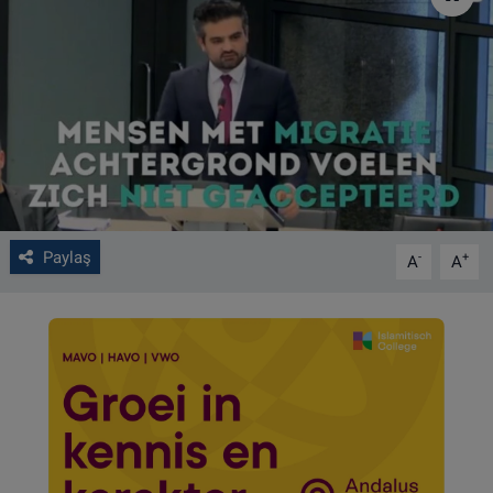
VIDEO GALERİ
ALGEMENE VOORWAARDEN
CONTACT
Çerez Politikası
Paylaş
-
+
A
A