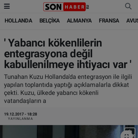
HOLLANDA
BELÇİKA
ALMANYA
FRANSA
AVU
HOLLANDA
HOLLANDA
Nöbetçi Eczaneler
BELÇİKA
BELÇİKA
Hava Durumu
' Yabancı kökenlilerin
entegrasyona değil
ALMANYA
ALMANYA
Trafik Durumu
kabullenilmeye ihtiyacı var '
FRANSA
TÜRKİYE
Süper Lig Puan Durumu ve Fikstür
Tunahan Kuzu Hollanda'da entegrasyon ile ilgili
yapılan toplantıda yaptığı açıklamalarla dikkat
AVUSTURYA
DÜNYA
Tüm Manşetler
çekti. Kuzu, ülkede yabancı kökenli
vatandaşların a
SAĞLIK - YAŞAM
BİLİM-TEKNOLOJİ
Son Dakika Haberleri
19.12.2017 - 18:28
BİLİM-TEKNOLOJİ
SAĞLIK
Haber Arşivi
YAYINLANMA
FOTO GALERİ