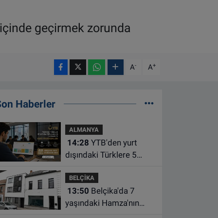
 içinde geçirmek zorunda
-
+
A
A
Son Haberler
ALMANYA
14:28
YTB'den yurt
dışındaki Türklere 5
farklı alanda burs
BELÇİKA
desteği
13:50
Belçika'da 7
yaşındaki Hamza'nın
ölümünde anne ve dayı