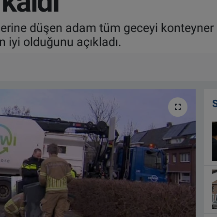
kaldı
ynerine düşen adam tüm geceyi konteyner
 iyi olduğunu açıkladı.