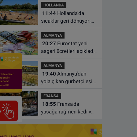
HOLLANDA
dahil üç kişi tutuklandı
11:44
Hollanda'da
sıcaklar geri dönüyor:
Termometreler 35
ALMANYA
dereceyi gösterecek
20:27
Eurostat yeni
asgari ücretleri açıkladı:
Hollanda AB'de ikinci
ALMANYA
sıraya yükseldi
19:40
Almanya’dan
yola çıkan gurbetçi eşini
Hırvatistan’da benzin
FRANSA
istasyonunda unuttu
18:55
Fransa'da
yasağa rağmen kedi ve
köpek satan pet
shoplara hayvan başına
1.500 euro ceza