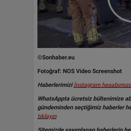
©Sonhaber.eu
Fotoğraf: NOS Video Screenshot
H
aberlerimizi
İnsta
gram hesabımız
WhatsAppta ücretsiz bültenimize abo
gündeminden seçtiğimiz haberler he
tıklayın
Sitemizde yayımlanan haberlerin her