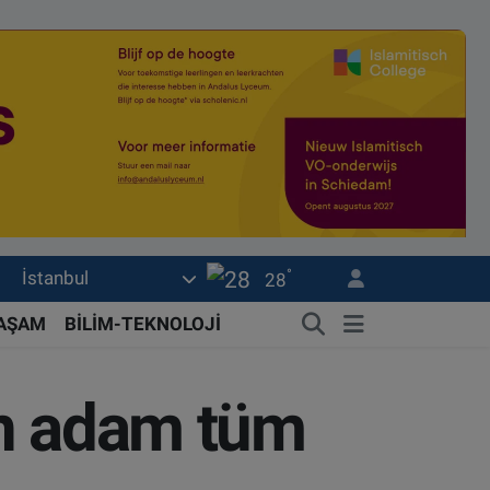
°
İstanbul
28
YAŞAM
BİLİM-TEKNOLOJİ
en adam tüm