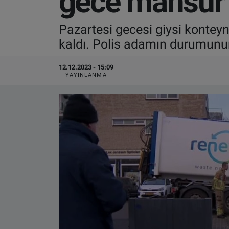
gece mahsur 
VIDEO GALERİ
Pazartesi gecesi giysi konte
kaldı. Polis adamın durumunun
ALGEMENE VOORWAARDEN
12.12.2023 - 15:09
CONTACT
YAYINLANMA
Çerez Politikası