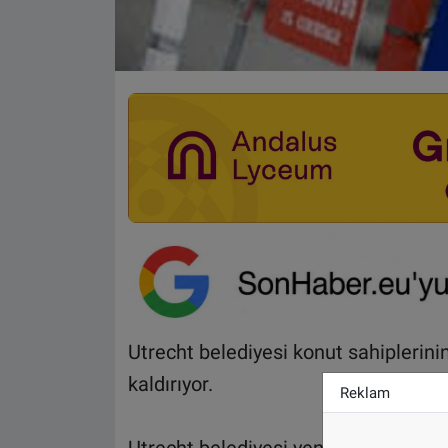
Utrecht belediyesi konut sahiplerini
kaldırıyor.
Reklam