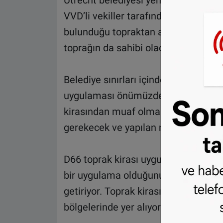
Utrecht belediyesi yeni aldığı karar
VVD’li vekiller tarafından önerilen 
bulunduğu topraktan alınan kiralar 
toprağın da sahibi olacak.
Belediye sınırları içinde konutun bul
uygulaması önümüzdeki yıldan itibar
kirasından muaf olmak için noterde 
gerekecek ve yapılan masraflar da o
D66 toprak kirası uygulamasının özel
bir uygulama olduğunu savunurken ko
getiriyor. Toprak kirası olan arazıla
bölgelerinde yer alıyordu.