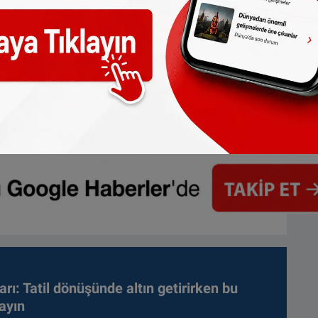
arı: Tatil dönüşünde altın getirirken bu
ayın