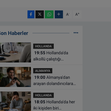
-
+
A
A
Son Haberler
HOLLANDA
19:55
Hollanda'da
alkollü çalıştığı
belirlenen aile hekimine
ALMANYA
çalışma yasağı
19:00
Almanya'dan
arayan dolandırıcılara
ait bu numaralara dikkat
HOLLANDA
18:05
Hollanda'da her
iki kişiden biri