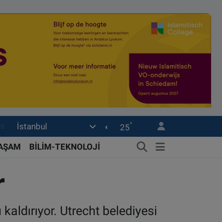
16
°
İstanbul
25
06
02
YAŞAM
BİLİM-TEKNOLOJİ
.2
r
32
0
kaldırıyor. Utrecht belediyesi