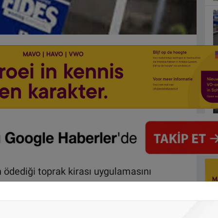
n ödediği toprak kirası uygulamasını