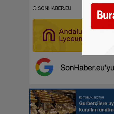
© SONHABER.EU
EDITÖRÜN SEÇTIĞI
Gurbetçilere uy
kuralları unutm