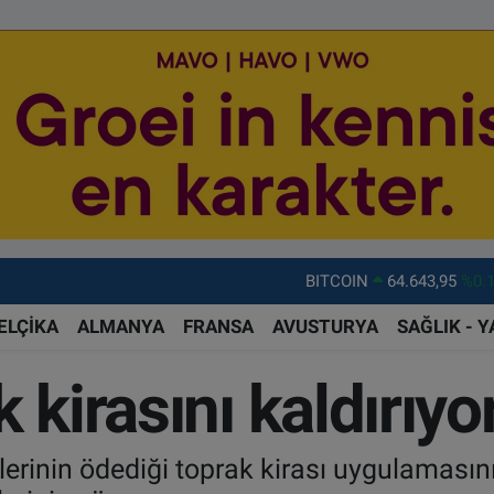
BITCOIN
64.643,95
%0.
DOLAR
47,6006
%0.
EURO
55,0250
%0.
ELÇİKA
ALMANYA
FRANSA
AVUSTURYA
SAĞLIK - 
STERLİN
64,2398
%0
 kirasını kaldırıyo
GRAM ALTIN
6513.94
%0.
BİST100
13.799
%7
erinin ödediği toprak kirası uygulamasını 