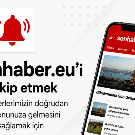
la konut sahiplerinin yüzünü güldürdü. D66 ve
uygulamada yıllarca oturduğu konutun üzerine
kalkmış olacak. Bu sayede konut sahipleri
unduğu arazi için ödenen toprak kiraları
en kalkıyor. Konut sahipleri toprak
aracılığıyla bir belge düzenlemesi
 konutta oturan kişiden alınacak.
likle alınan ipotekler açısından engelleyici
nut satışlarında da etkili olduğunu dile
r daha çok Lunetten ve Leidsche Rijn