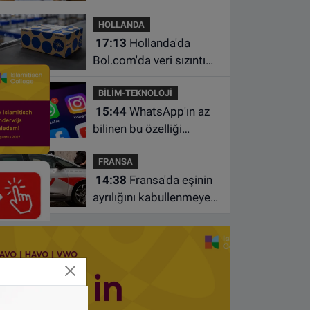
borçlarından utanıyor
HOLLANDA
17:13
Hollanda'da
Bol.com'da veri sızıntısı:
Müşteri bilgileri ele
BİLİM-TEKNOLOJİ
geçirilmiş olabilir
15:44
WhatsApp'ın az
bilinen bu özelliği
sohbetleri daha düzenli
FRANSA
hale getiriyor
14:38
Fransa'da eşinin
ayrılığını kabullenmeyen
baba 17 yaşındaki
oğlunu öldürdü