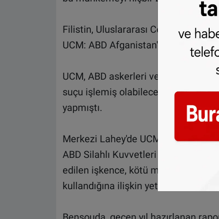
Filistin, Uluslararası Ceza Mahkeme
UCM: ABD Afganistan'da savaş suçu i
UCM, ABD askerleri ve Merkezi İstihb
suçu işlemiş olabileceklerine dair ka
yapmıştı.
Merkezi Lahey'de UCM Savcısı Fatou
ABD Silahlı Kuvvetleri ve CIA üyeler
edilen işkence, kötü muamele, insanl
kullandığına ilişkin yeterli kanıtlara u
Bensouda, geçen yıl hazırlanan rapor