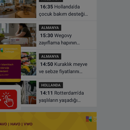
16:35
Hollanda'da
çocuk bakım desteği
artsa da ailelerin çoğu
ALMANYA
hâlâ ek ödeme yapıyor
15:30
Wegovy
zayıflama hapının
Almanya’da satışa
ALMANYA
çıkacağı tarih belli oldu
14:50
Kuraklık meyve
ve sebze fiyatlarını
yüzde 20'ye kadar
HOLLANDA
artırabilir
14:11
Rotterdam'da
yaşlıların yaşadığı
apartmanda çıkan
yangında bir kişi öldü