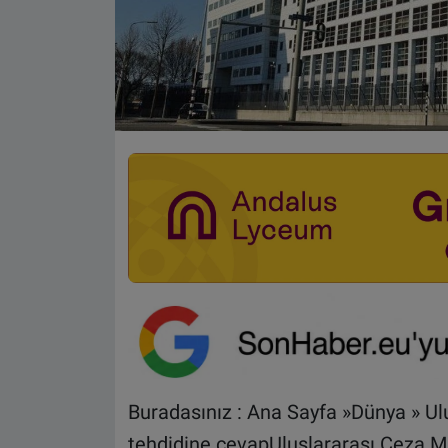
Buradasınız : Ana Sayfa »Dünya » U
tehdidine cevapUluslararası Ceza 