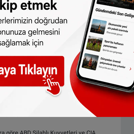
si'ne başvurdu
şlemiş olabilir
arat Teşkilatı'nın (CIA) Afganistan'da savaş
nıtlara ulaşıldığına ilişkin açıklama
 Bensouda, geçen yıl hazırlanan rapora göre
inin Afganistan'da savaş suç olarak kabul
ık onuruna saldırı ve tecavüz gibi eylemler
laşıldığını belirtmişti.
a göre ABD Silahlı Kuvvetleri ve CIA