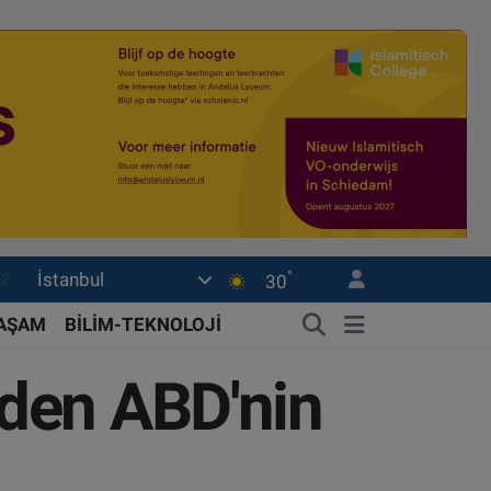
°
İstanbul
17
30
27
YAŞAM
BİLİM-TEKNOLOJİ
35
den ABD'nin
12
19
.2