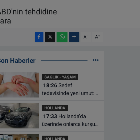
BD'nin tehdidine
lara
-
+
A
A
Son Haberler
SAĞLIK - YAŞAM
18:26
Sedef
tedavisinde yeni umut:
Bazı hastaların neden
HOLLANDA
iyileşmediği bulundu
17:33
Hollanda'da
üzerinde onlarca kurşun
izi bulunan BMW 55 bin
HOLLANDA
euroya satışa çıktı