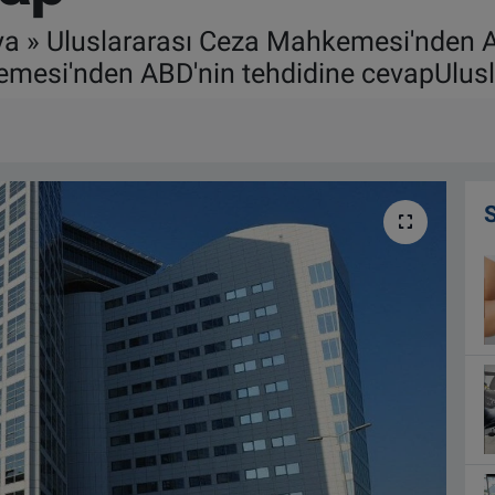
ya » Uluslararası Ceza Mahkemesi'nden A
mesi'nden ABD'nin tehdidine cevapUlus