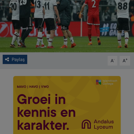
VIDEO GALERİ
ALGEMENE VOORWAARDEN
CONTACT
Çerez Politikası
Paylaş
-
+
A
A