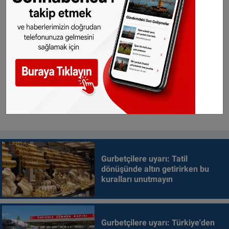
Gurbetçilere uyarı: Tatil
dönüşünde altın getirirken bu
kuralları unutmayın
Gurbetçilere uyarı: Türkiye'den