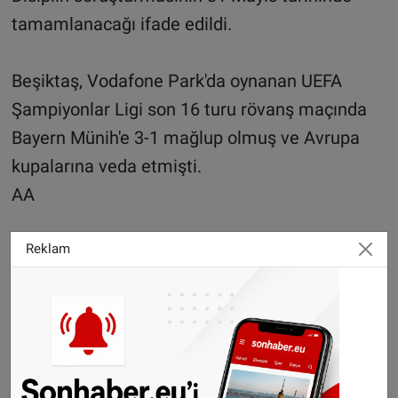
tamamlanacağı ifade edildi.
Beşiktaş, Vodafone Park'da oynanan UEFA
Şampiyonlar Ligi son 16 turu rövanş maçında
Bayern Münih'e 3-1 mağlup olmuş ve Avrupa
kupalarına veda etmişti.
AA
Reklam