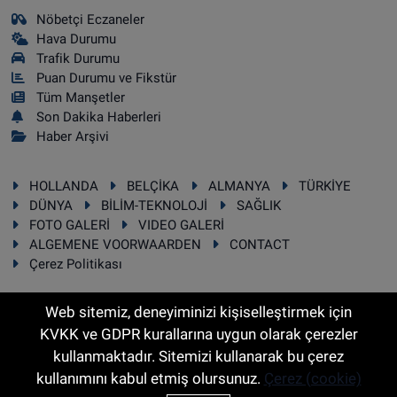
Nöbetçi Eczaneler
Hava Durumu
Trafik Durumu
Puan Durumu ve Fikstür
Tüm Manşetler
Son Dakika Haberleri
Haber Arşivi
HOLLANDA
BELÇİKA
ALMANYA
TÜRKİYE
DÜNYA
BİLİM-TEKNOLOJİ
SAĞLIK
FOTO GALERİ
VIDEO GALERİ
ALGEMENE VOORWAARDEN
CONTACT
Çerez Politikası
Web sitemiz, deneyiminizi kişiselleştirmek için
KVKK ve GDPR kurallarına uygun olarak çerezler
RSS
Copyright © 2025 Sonhaber.eu Her hakkı saklıdır.
kullanmaktadır. Sitemizi kullanarak bu çerez
kullanımını kabul etmiş olursunuz.
Çerez (cookie)