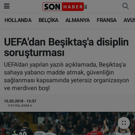
HOLLANDA
BELÇİKA
ALMANYA
FRANSA
AVU
HOLLANDA
HOLLANDA
Nöbetçi Eczaneler
BELÇİKA
BELÇİKA
Hava Durumu
UEFA'dan Beşiktaş'a disiplin
soruşturması
ALMANYA
ALMANYA
Trafik Durumu
UEFA'dan yapılan yazılı açıklamada, Beşiktaş'a
FRANSA
TÜRKİYE
Süper Lig Puan Durumu ve Fikstür
sahaya yabancı madde atmak, güvenliğin
sağlanması kapsamında yetersiz organizasyon
AVUSTURYA
DÜNYA
Tüm Manşetler
ve merdiven boşl
SAĞLIK - YAŞAM
BİLİM-TEKNOLOJİ
Son Dakika Haberleri
15.03.2018 - 13:57
YAYINLANMA
BİLİM-TEKNOLOJİ
SAĞLIK
Haber Arşivi
FOTO GALERİ