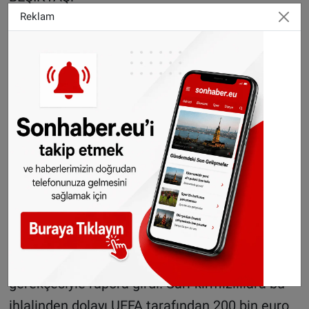
2011-12 ve 2014-15 sezonlarında Beşiktaş’la
Reklam
ilgili iki kez karar verildi. Siyah-beyazlılar ilk
olarak gecikmiş ödemelere imza attı,
ikincisinde ise denk bütçe kuralına takıldı.
2012’de siyah-beyazlı ekip Avrupa kupalarından
bir yıl men edilirken 200 bin euro da para
cezasına çarptırıldı. Geçtiğimiz yıl ise
Beşiktaş’a 5.5 milyon euroluk bir ödeme yükü
getirildi.
GALATASARAY:
2013-14’te denk bütçe kuralını ihlal ettiği
gerekçesiyle rapora girdi. Sarı-kırmızılılara bu
ihlalinden dolayı UEFA tarafından 200 bin euro