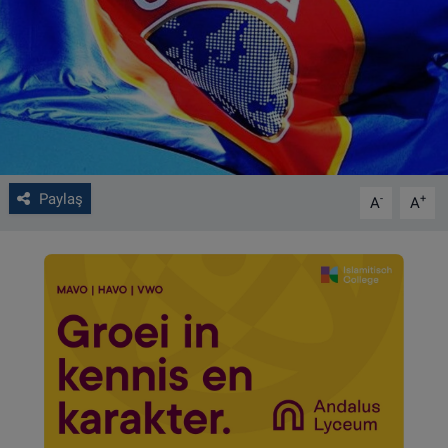
VIDEO GALERİ
ALGEMENE VOORWAARDEN
CONTACT
Çerez Politikası
Paylaş
-
+
A
A