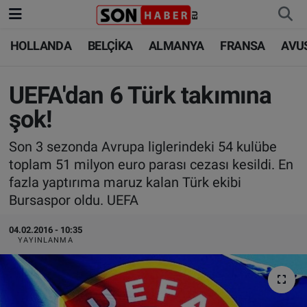
HOLLANDA
BELÇİKA
ALMANYA
FRANSA
AVU
HOLLANDA
HOLLANDA
Nöbetçi Eczaneler
BELÇİKA
BELÇİKA
Hava Durumu
UEFA'dan 6 Türk takımına
şok!
ALMANYA
ALMANYA
Trafik Durumu
Son 3 sezonda Avrupa liglerindeki 54 kulübe
FRANSA
TÜRKİYE
Süper Lig Puan Durumu ve Fikstür
toplam 51 milyon euro parası cezası kesildi. En
fazla yaptırıma maruz kalan Türk ekibi
AVUSTURYA
DÜNYA
Tüm Manşetler
Bursaspor oldu. UEFA
SAĞLIK - YAŞAM
BİLİM-TEKNOLOJİ
Son Dakika Haberleri
04.02.2016 - 10:35
YAYINLANMA
BİLİM-TEKNOLOJİ
SAĞLIK
Haber Arşivi
FOTO GALERİ