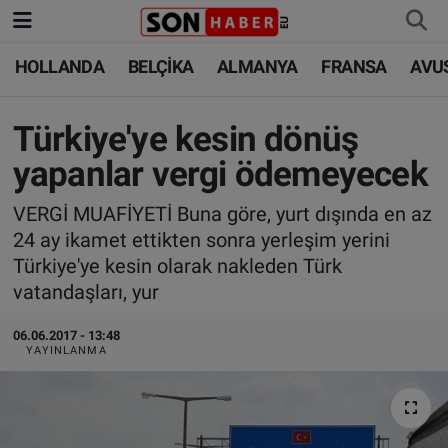
HOLLANDA
BELÇİKA
ALMANYA
FRANSA
AVU
HOLLANDA
HOLLANDA
Nöbetçi Eczaneler
BELÇİKA
BELÇİKA
Hava Durumu
Türkiye'ye kesin dönüş
yapanlar vergi ödemeyecek
ALMANYA
ALMANYA
Trafik Durumu
VERGİ MUAFİYETİ Buna göre, yurt dışında en az
FRANSA
TÜRKİYE
Süper Lig Puan Durumu ve Fikstür
24 ay ikamet ettikten sonra yerleşim yerini
Türkiye'ye kesin olarak nakleden Türk
AVUSTURYA
DÜNYA
Tüm Manşetler
vatandaşları, yur
SAĞLIK - YAŞAM
BİLİM-TEKNOLOJİ
Son Dakika Haberleri
06.06.2017 - 13:48
YAYINLANMA
BİLİM-TEKNOLOJİ
SAĞLIK
Haber Arşivi
FOTO GALERİ