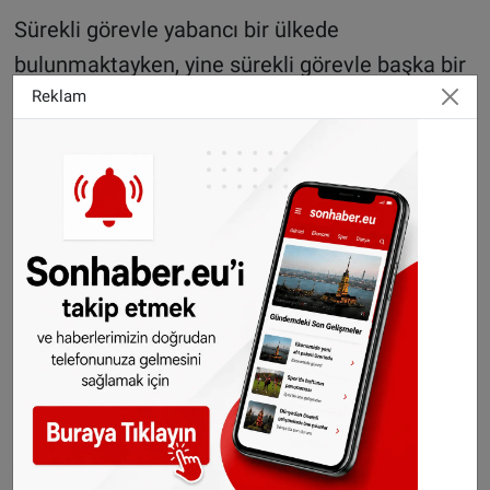
Sürekli görevle yabancı bir ülkede
bulunmaktayken, yine sürekli görevle başka bir
yabancı ülkeye atanma nedeniyle yerleşim
Reklam
yerini Türkiye'ye kesin olarak nakledemeyen
kamu görevlileri de muafiyet hükümlerinden
yararlanamayacak.
Muaf olarak ithal edilen vasıtanın serbest
dolaşıma giriş tarihinden itibaren 5 yıl
geçmedikçe aynı kişilerin motorlu veya
motorsuz özel nakil vasıtalarının serbest
dolaşıma girişine ilişkin talepleri kabul
edilmeyecek.