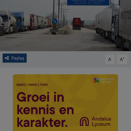
VIDEO GALERİ
ALGEMENE VOORWAARDEN
CONTACT
Çerez Politikası
Paylaş
-
+
A
A