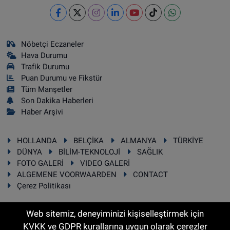
Nöbetçi Eczaneler
Hava Durumu
Trafik Durumu
Puan Durumu ve Fikstür
Tüm Manşetler
Son Dakika Haberleri
Haber Arşivi
HOLLANDA
BELÇİKA
ALMANYA
TÜRKİYE
DÜNYA
BİLİM-TEKNOLOJİ
SAĞLIK
FOTO GALERİ
VIDEO GALERİ
ALGEMENE VOORWAARDEN
CONTACT
Çerez Politikası
Web sitemiz, deneyiminizi kişiselleştirmek için
KVKK ve GDPR kurallarına uygun olarak çerezler