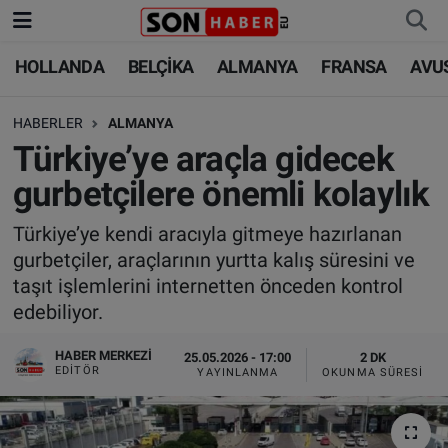
HOLLANDA
BELÇİKA
ALMANYA
FRANSA
AVU
HOLLANDA
HOLLANDA
Nöbetçi Eczaneler
HABERLER
ALMANYA
BELÇİKA
BELÇİKA
Hava Durumu
Türkiye’ye araçla gidecek
ALMANYA
ALMANYA
Trafik Durumu
gurbetçilere önemli kolaylık
FRANSA
TÜRKİYE
Süper Lig Puan Durumu ve Fikstür
Türkiye’ye kendi aracıyla gitmeye hazırlanan
gurbetçiler, araçlarının yurtta kalış süresini ve
AVUSTURYA
DÜNYA
Tüm Manşetler
taşıt işlemlerini internetten önceden kontrol
edebiliyor.
SAĞLIK - YAŞAM
BİLİM-TEKNOLOJİ
Son Dakika Haberleri
HABER MERKEZI
25.05.2026 - 17:00
2 DK
EDITÖR
YAYINLANMA
OKUNMA SÜRESI
BİLİM-TEKNOLOJİ
SAĞLIK
Haber Arşivi
FOTO GALERİ