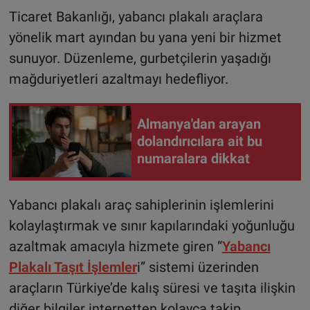
Ticaret Bakanlığı, yabancı plakalı araçlara
yönelik mart ayından bu yana yeni bir hizmet
sunuyor. Düzenleme, gurbetçilerin yaşadığı
mağduriyetleri azaltmayı hedefliyor.
Almanya'dan arayan
dolandırıcılara ait bu
numaralara dikkat
Yabancı plakalı araç sahiplerinin işlemlerini
kolaylaştırmak ve sınır kapılarındaki yoğunluğu
azaltmak amacıyla hizmete giren “
Yabancı
Plakalı Taşıt İşlemler
i” sistemi üzerinden
araçların Türkiye’de kalış süresi ve taşıta ilişkin
diğer bilgiler internetten kolayca takip