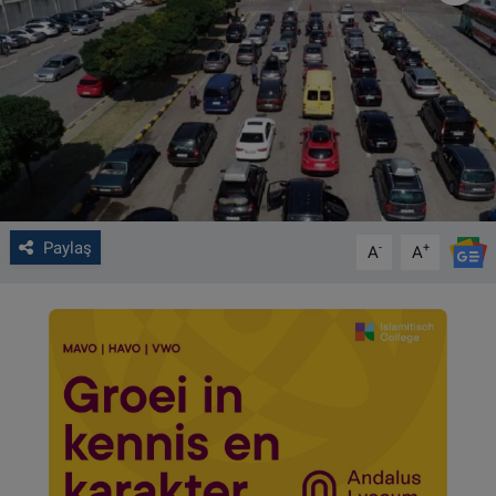
VIDEO GALERİ
ALGEMENE VOORWAARDEN
CONTACT
Çerez Politikası
Paylaş
-
+
A
A