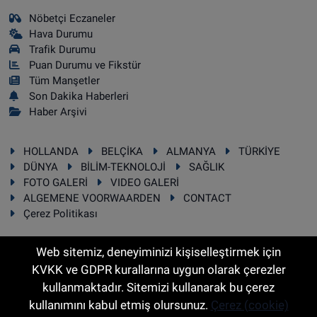
Nöbetçi Eczaneler
Hava Durumu
Trafik Durumu
Puan Durumu ve Fikstür
Tüm Manşetler
Son Dakika Haberleri
Haber Arşivi
HOLLANDA
BELÇİKA
ALMANYA
TÜRKİYE
DÜNYA
BİLİM-TEKNOLOJİ
SAĞLIK
FOTO GALERİ
VIDEO GALERİ
ALGEMENE VOORWAARDEN
CONTACT
Çerez Politikası
Web sitemiz, deneyiminizi kişiselleştirmek için
KVKK ve GDPR kurallarına uygun olarak çerezler
RSS
Copyright © 2025 Sonhaber.eu Her hakkı saklıdır.
kullanmaktadır. Sitemizi kullanarak bu çerez
kullanımını kabul etmiş olursunuz.
Çerez (cookie)