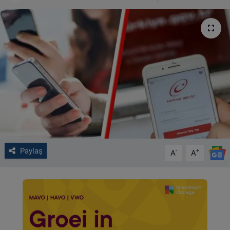
VIDEO GALERİ
ALGEMENE VOORWAARDEN
CONTACT
Çerez Politikası
Paylaş
-
+
A
A