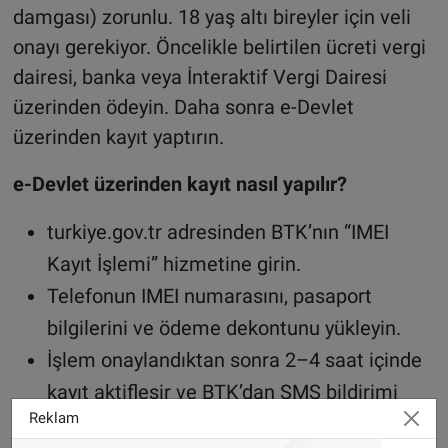
damgası) zorunlu. 18 yaş altı bireyler için veli
onayı gerekiyor. Öncelikle belirtilen ücreti vergi
dairesi, banka veya İnteraktif Vergi Dairesi
üzerinden ödeyin. Daha sonra e-Devlet
üzerinden kayıt yaptırın.
e-Devlet üzerinden kayıt nasıl yapılır?
turkiye.gov.tr adresinden BTK’nın “IMEI
Kayıt İşlemi” hizmetine girin.
Telefonun IMEI numarasını, pasaport
bilgilerini ve ödeme dekontunu yükleyin.
İşlem onaylandıktan sonra 2–4 saat içinde
kayıt aktifleşir ve BTK’dan SMS bildirimi
Reklam
alırsınız.