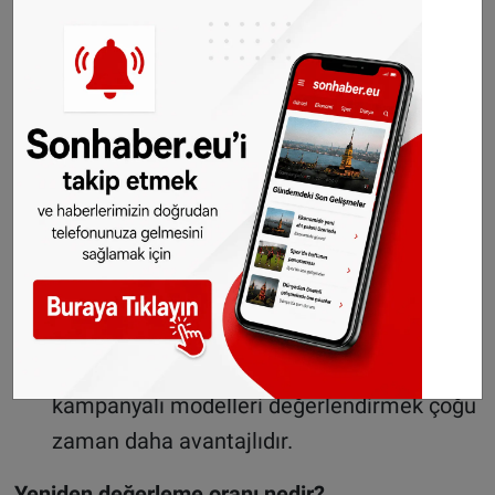
Dikkat edilmesi gerekenler
Avrupa'nın en yoğun
havalimanları: İstanbul
ikinci, Schiphol dördüncü
sırada
Kayıt yapılmayan cihaz tamamen kapanır
ve kurtarma imkanı sınırlıdır.
Yıllık en fazla 1 cihaz kaydettirebilirsiniz.
Bunu aşılması halinde ek vergi uygulanır.
Yüksek ücret nedeniyle, Türkiye’de
kampanyalı modelleri değerlendirmek çoğu
zaman daha avantajlıdır.
Yeniden değerleme oranı nedir?