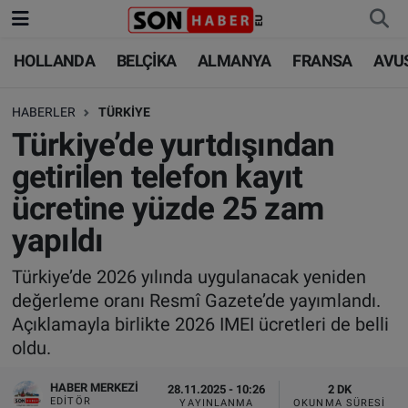
HOLLANDA
BELÇİKA
ALMANYA
FRANSA
AVU
HOLLANDA
HOLLANDA
Nöbetçi Eczaneler
HABERLER
TÜRKİYE
BELÇİKA
BELÇİKA
Hava Durumu
Türkiye’de yurtdışından
ALMANYA
ALMANYA
Trafik Durumu
getirilen telefon kayıt
ücretine yüzde 25 zam
FRANSA
TÜRKİYE
Süper Lig Puan Durumu ve Fikstür
yapıldı
AVUSTURYA
DÜNYA
Tüm Manşetler
Türkiye’de 2026 yılında uygulanacak yeniden
değerleme oranı Resmî Gazete’de yayımlandı.
SAĞLIK - YAŞAM
BİLİM-TEKNOLOJİ
Son Dakika Haberleri
Açıklamayla birlikte 2026 IMEI ücretleri de belli
oldu.
BİLİM-TEKNOLOJİ
SAĞLIK
Haber Arşivi
HABER MERKEZI
28.11.2025 - 10:26
2 DK
FOTO GALERİ
EDITÖR
YAYINLANMA
OKUNMA SÜRESI