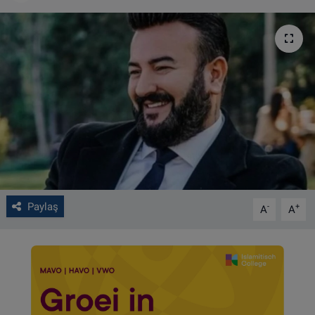
VIDEO GALERİ
ALGEMENE VOORWAARDEN
CONTACT
Çerez Politikası
Paylaş
-
+
A
A