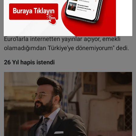
geçiniyor. Paralarımızı sigortaya yatırdığını
söylüyor ancak SGK'ya yatan bir para yok.
Paralarımızı da iade etmiyor, bizim ve diğer
mağdurların paralarıyla çantalar dolusu
Euro'larla internetten yayınlar açıyor, emekli
olamadığımdan Türkiye'ye dönemiyorum" dedi.
26 Yıl hapis istendi