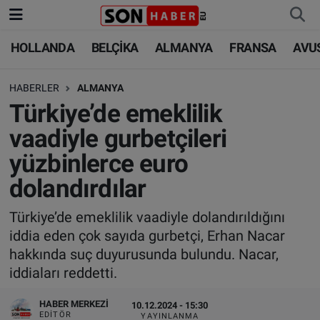
HOLLANDA
BELÇİKA
ALMANYA
FRANSA
AVU
HOLLANDA
HOLLANDA
Nöbetçi Eczaneler
HABERLER
ALMANYA
BELÇİKA
BELÇİKA
Hava Durumu
Türkiye’de emeklilik
ALMANYA
ALMANYA
Trafik Durumu
vaadiyle gurbetçileri
yüzbinlerce euro
FRANSA
TÜRKİYE
Süper Lig Puan Durumu ve Fikstür
dolandırdılar
AVUSTURYA
DÜNYA
Tüm Manşetler
Türkiye’de emeklilik vaadiyle dolandırıldığını
iddia eden çok sayıda gurbetçi, Erhan Nacar
SAĞLIK - YAŞAM
BİLİM-TEKNOLOJİ
Son Dakika Haberleri
hakkında suç duyurusunda bulundu. Nacar,
iddiaları reddetti.
BİLİM-TEKNOLOJİ
SAĞLIK
Haber Arşivi
HABER MERKEZI
10.12.2024 - 15:30
FOTO GALERİ
EDITÖR
YAYINLANMA