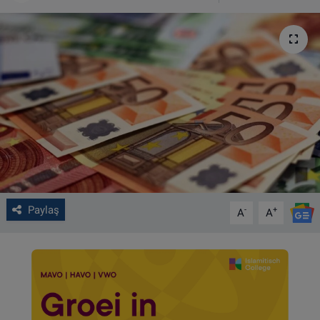
VIDEO GALERİ
ALGEMENE VOORWAARDEN
CONTACT
Çerez Politikası
Paylaş
-
+
A
A