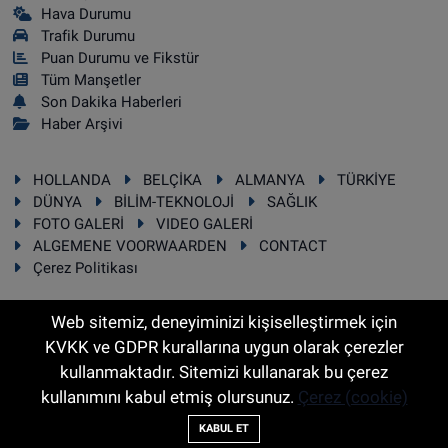
Hava Durumu
Trafik Durumu
Puan Durumu ve Fikstür
Tüm Manşetler
Son Dakika Haberleri
Haber Arşivi
HOLLANDA
BELÇİKA
ALMANYA
TÜRKİYE
DÜNYA
BİLİM-TEKNOLOJİ
SAĞLIK
FOTO GALERİ
VIDEO GALERİ
ALGEMENE VOORWAARDEN
CONTACT
Çerez Politikası
Web sitemiz, deneyiminizi kişiselleştirmek için
KVKK ve GDPR kurallarına uygun olarak çerezler
RSS
Copyright © 2025 Sonhaber.eu Her hakkı saklıdır.
kullanmaktadır. Sitemizi kullanarak bu çerez
kullanımını kabul etmiş olursunuz.
Çerez (cookie)
Haber Yazılımı:
TE Bilişim
KABUL ET