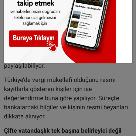
Otomatik bilgi paylaşımında temel kriter
vatandaşlık değil, kişinin hangi ülkede vergi
mükellefi olarak kabul edildiği oluyor.
Örneğin Almanya’da yaşayan ve vergisini
Almanya’da veren bir kişinin Türkiye’deki
finansal hesap bilgileri Almanya ile
paylaşılabiliyor.
Türkiye’de vergi mükellefi olduğunu resmi
kayıtlarla gösteren kişiler için ise
değerlendirme buna göre yapılıyor. Süreçte
bankalardaki bilgiler ve kişinin resmi beyanları
dikkate alınıyor.
Çifte vatandaşlık tek başına belirleyici değil