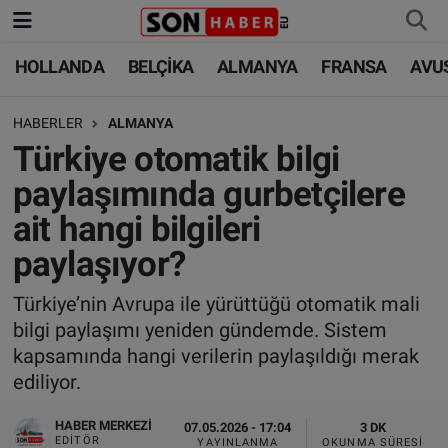
HOLLANDA
BELÇİKA
ALMANYA
FRANSA
AVU
HOLLANDA
HOLLANDA
Nöbetçi Eczaneler
HABERLER
ALMANYA
BELÇİKA
BELÇİKA
Hava Durumu
Türkiye otomatik bilgi
ALMANYA
ALMANYA
Trafik Durumu
paylaşımında gurbetçilere
ait hangi bilgileri
FRANSA
TÜRKİYE
Süper Lig Puan Durumu ve Fikstür
paylaşıyor?
AVUSTURYA
DÜNYA
Tüm Manşetler
Türkiye’nin Avrupa ile yürüttüğü otomatik mali
bilgi paylaşımı yeniden gündemde. Sistem
SAĞLIK - YAŞAM
BİLİM-TEKNOLOJİ
Son Dakika Haberleri
kapsamında hangi verilerin paylaşıldığı merak
ediliyor.
BİLİM-TEKNOLOJİ
SAĞLIK
Haber Arşivi
HABER MERKEZI
07.05.2026 - 17:04
3 DK
FOTO GALERİ
EDITÖR
YAYINLANMA
OKUNMA SÜRESI