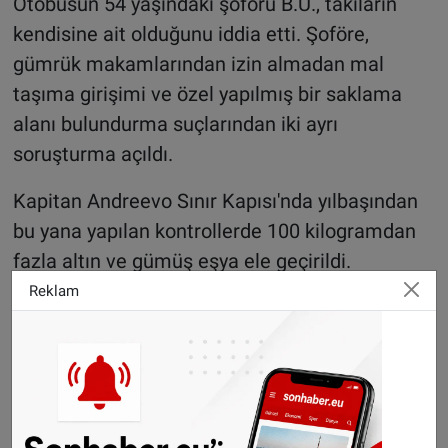
Otobüsün 54 yaşındaki şoförü B.U., takıların
kendisine ait olduğunu iddia etti. Şoföre,
gümrük makamlarından izin almadan mal
taşıma girişimi ve özel yapılmış bir saklama
alanı bulundurma suçlarından iki ayrı
soruşturma açıldı.
Kapitan Andreevo Sınır Kapısı'nda yılbaşından
bu yana yapılan kontrollerde 100 kilogramdan
fazla altın ve gümüş eşya ele geçirildi.
Reklam
©Sonhaber.eu
Fotoğraf: Bulgaristan Gümrüğü
H
aberlerimizi
İnsta
gram hesabımızdan
da takip
edebilirsiniz.