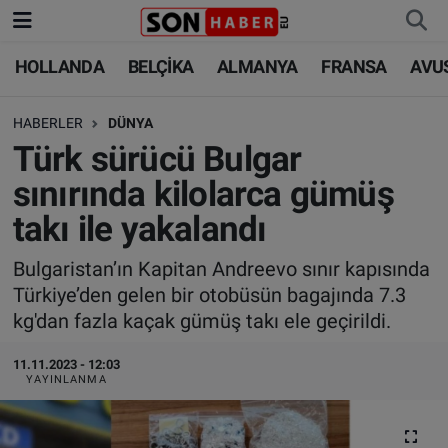
HOLLANDA
BELÇİKA
ALMANYA
FRANSA
AVU
HOLLANDA
HOLLANDA
Nöbetçi Eczaneler
HABERLER
DÜNYA
BELÇİKA
BELÇİKA
Hava Durumu
Türk sürücü Bulgar
ALMANYA
ALMANYA
Trafik Durumu
sınırında kilolarca gümüş
takı ile yakalandı
FRANSA
TÜRKİYE
Süper Lig Puan Durumu ve Fikstür
Bulgaristan’ın Kapitan Andreevo sınır kapısında
AVUSTURYA
DÜNYA
Tüm Manşetler
Türkiye’den gelen bir otobüsün bagajında 7.3
kg'dan fazla kaçak gümüş takı ele geçirildi.
SAĞLIK - YAŞAM
BİLİM-TEKNOLOJİ
Son Dakika Haberleri
11.11.2023 - 12:03
BİLİM-TEKNOLOJİ
SAĞLIK
Haber Arşivi
YAYINLANMA
FOTO GALERİ