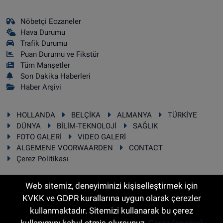
Nöbetçi Eczaneler
Hava Durumu
Trafik Durumu
Puan Durumu ve Fikstür
Tüm Manşetler
Son Dakika Haberleri
Haber Arşivi
HOLLANDA
BELÇİKA
ALMANYA
TÜRKİYE
DÜNYA
BİLİM-TEKNOLOJİ
SAĞLIK
FOTO GALERİ
VIDEO GALERİ
ALGEMENE VOORWAARDEN
CONTACT
Çerez Politikası
Web sitemiz, deneyiminizi kişiselleştirmek için
KVKK ve GDPR kurallarına uygun olarak çerezler
RSS
Copyright © 2025 Sonhaber.eu Her hakkı saklıdır.
kullanmaktadır. Sitemizi kullanarak bu çerez