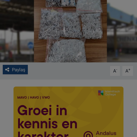
VIDEO GALERİ
ALGEMENE VOORWAARDEN
CONTACT
Çerez Politikası
Paylaş
-
+
A
A