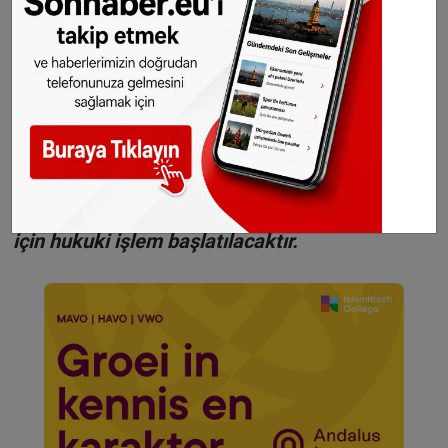
WhatsAppta ücretsiz bültenimize abone olun,
Hollanda ve diğer Avrupa ülkeleri gündeminden
seçtiğimiz haberler her gün telefonunuza
gelsin!
Abone olmak için tıklayın
Sitemizde yayımlanan haberlerin her türlü
hakkı
SONHABER.eu
’ya aittir. Haberin linki
kaynak olarak gösterilmeden alınan haberler
için hukuki işlem başlatılacaktır.