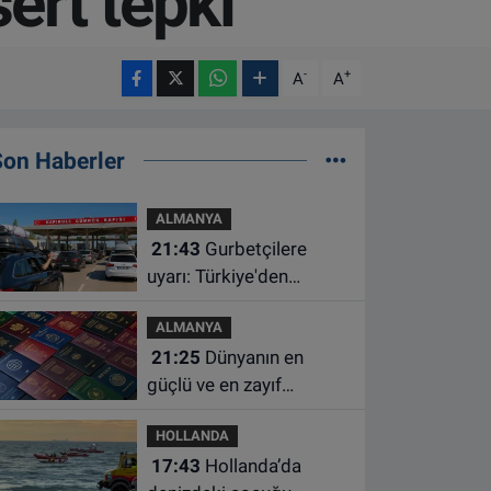
ert tepki
-
+
A
A
Son Haberler
ALMANYA
21:43
Gurbetçilere
uyarı: Türkiye'den
çıkmadan önce ücretli
ALMANYA
geçiş ve trafik
21:25
Dünyanın en
borcunuzu kontrol edin
güçlü ve en zayıf
pasaportları belli oldu
HOLLANDA
17:43
Hollanda’da