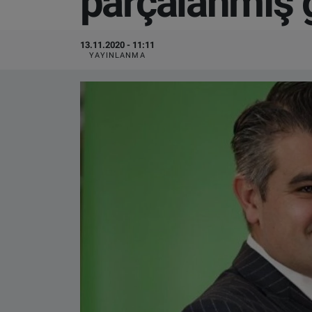
parçalanmış g
VIDEO GALERİ
13.11.2020 - 11:11
YAYINLANMA
ALGEMENE VOORWAARDEN
CONTACT
Çerez Politikası