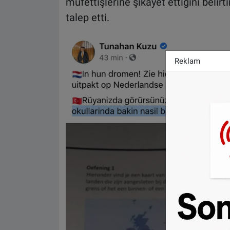
müfettişlerine şikayet ettiğini belirt
talep etti.
Reklam