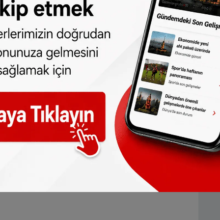
one olun, Hollanda ve diğer Avrupa ülkeleri
r gün telefonunuza gelsin!
Abone olmak için