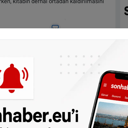
irken, kitabın derhal ortadan kaldırılmasını