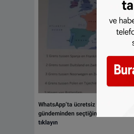
WhatsApp’ta ücretsiz bültenimize ab
gündeminden seçtiğimiz haberler he
tıklayın