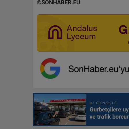
©SONHABER.EU
EDITÖRÜN SEÇTIĞI
Gurbetçilere uy
ve trafik borcu