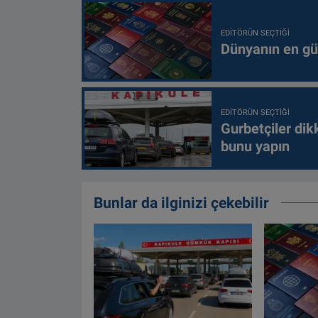
EDITÖRÜN SEÇTIĞI
Dünyanın en güç
EDITÖRÜN SEÇTIĞI
Gurbetçiler dik
bunu yapın
Bunlar da ilginizi çekebilir