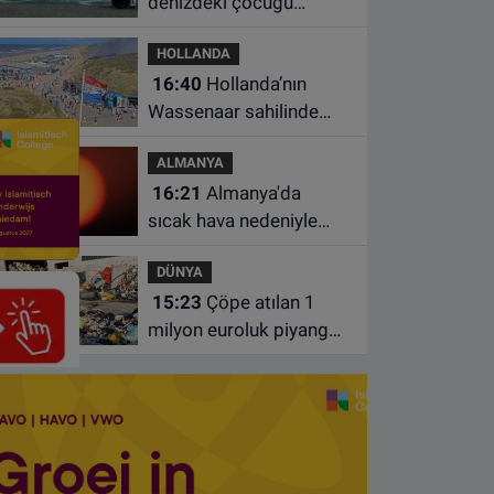
denizdeki çocuğu
kurtarmaya çalışan iki
HOLLANDA
kadın hayatını yitirdi
16:40
Hollanda’nın
Wassenaar sahilinde
yangın: Plajdakiler
ALMANYA
bölgeden tahliye edildi
16:21
Almanya'da
sıcak hava nedeniyle
ölenlerin sayısı 10 bine
DÜNYA
yaklaştı
15:23
Çöpe atılan 1
milyon euroluk piyango
bileti son anda bulundu