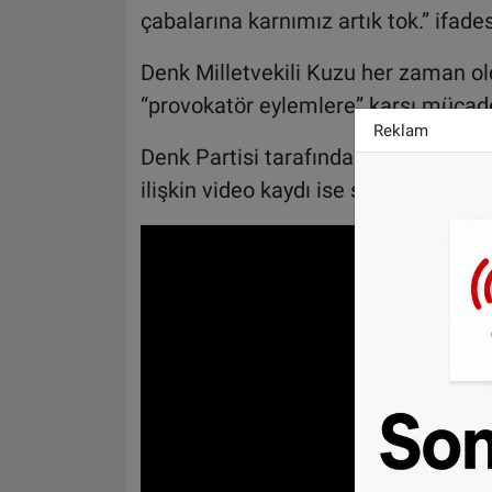
çabalarına karnımız artık tok.” ifades
Denk Milletvekili Kuzu her zaman ol
“provokatör eylemlere” karşı mücade
Reklam
Denk Partisi tarafından bugün bası
ilişkin video kaydı ise şu şekilde: