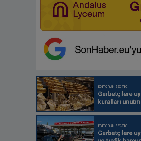
EDITÖRÜN SEÇTIĞI
Gurbetçilere uy
kuralları unutm
EDITÖRÜN SEÇTIĞI
Gurbetçilere uy
ve trafik borcu