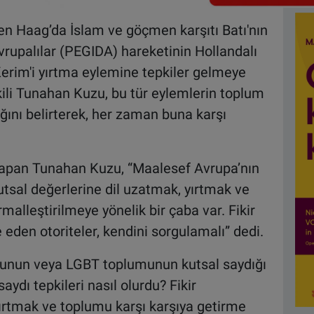
n Haag’da İslam ve göçmen karşıtı Batı'nın
rupalılar (PEGIDA) hareketinin Hollandalı
Kerim'i yırtma eylemine tepkiler gelmeye
kili Tunahan Kuzu, bu tür eylemlerin toplum
ğını belirterek, her zaman buna karşı
 yapan Tunahan Kuzu, “Maalesef Avrupa’nın
kutsal değerlerine dil uzatmak, yırtmak ve
alleştirilmeye yönelik bir çaba var. Fikir
eden otoriteler, kendini sorgulamalı” dedi.
unun veya LGBT toplumunun kutsal saydığı
aydı tepkileri nasıl olurdu? Fikir
kırtmak ve toplumu karşı karşıya getirme