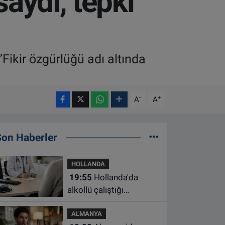
saydı, tepki
”Fikir özgürlüğü adı altında
-
+
A
A
Son Haberler
HOLLANDA
19:55
Hollanda'da
alkollü çalıştığı
belirlenen aile hekimine
ALMANYA
çalışma yasağı