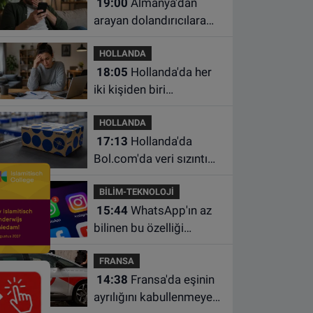
19:00
Almanya'dan
arayan dolandırıcılara
ait bu numaralara dikkat
HOLLANDA
18:05
Hollanda'da her
iki kişiden biri
borçlarından utanıyor
HOLLANDA
17:13
Hollanda'da
Bol.com'da veri sızıntısı:
Müşteri bilgileri ele
BİLİM-TEKNOLOJİ
geçirilmiş olabilir
15:44
WhatsApp'ın az
bilinen bu özelliği
sohbetleri daha düzenli
FRANSA
hale getiriyor
14:38
Fransa'da eşinin
ayrılığını kabullenmeyen