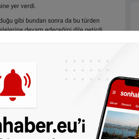
ine yer verdi.
duğu gibi bundan sonra da bu türden
lelerine devam edeceğini dile getirdi.
na gönderilen Tunahan Kuzu'nun konuya