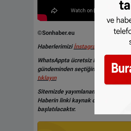
©Sonhaber.eu
Haberlerimizi
İnsta
gram hesabımız
WhatsAppta ücretsiz bültenimize abo
gündeminden seçtiğimiz haberler he
tıklayın
Sitemizde yayımlanan haberlerin her
Haberin linki kaynak olarak gösteri
başlatılacaktır.