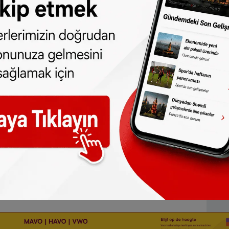
dan
da takip edebilirsiniz.
ne olun, Hollanda ve diğer Avrupa ülkeleri
r gün telefonunuza gelsin!
Abone olmak için
 türlü hakkı
SONHABER.eu
’
ya aittir.
lmeden alınan haberler için hukuki işlem