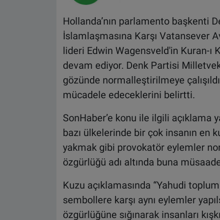
Hollanda’nın parlamento başkenti De
İslamlaşmasına Karşı Vatansever Av
lideri Edwin Wagensveld'in Kuran-ı 
devam ediyor. Denk Partisi Milletve
gözünde normalleştirilmeye çalışıldı
mücadele edeceklerini belirtti.
SonHaber’e konu ile ilgili açıklama
bazı ülkelerinde bir çok insanın en 
yakmak gibi provokatör eylemler norm
özgürlüğü adı altında buna müsaade 
Kuzu açıklamasında “Yahudi toplum
sembollere karşı aynı eylemler yapıls
özgürlüğüne sığınarak insanları kış