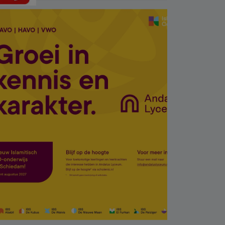
baba 17 yaşındaki
oğlunu öldürdü