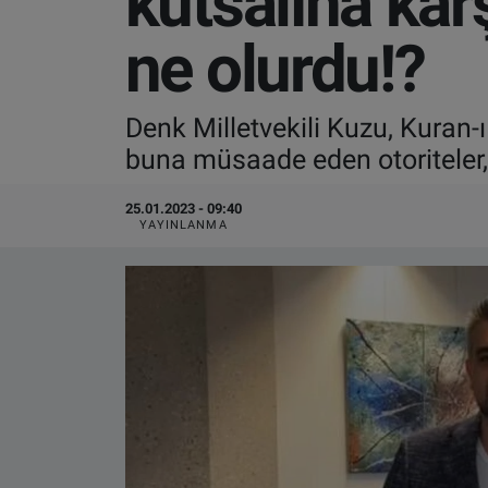
kutsalına kar
VIDEO GALERİ
ne olurdu!?
ALGEMENE VOORWAARDEN
Denk Milletvekili Kuzu, Kuran-ı
CONTACT
buna müsaade eden otoriteler,
Çerez Politikası
25.01.2023 - 09:40
YAYINLANMA