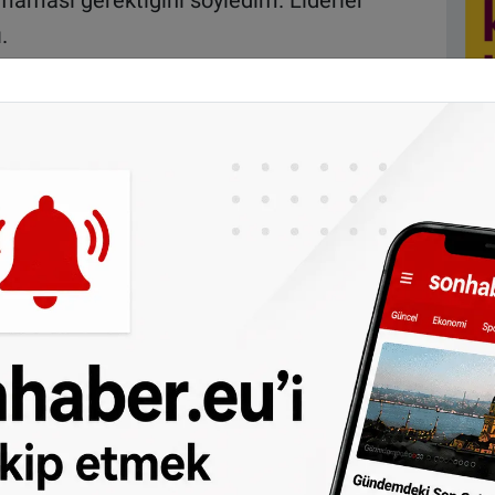
nmaması gerektiğini söyledim. Liderler
.
ın da olduğu 6 ülke, terörizme destek verdiği
ni kestiklerini açıklamış, bu kararın ardında
ia edilmişti.
AY'DEN TERÖR AÇIKLAMASI
yla sarsılan İngiltere'de Başbakan Theresa
erörün finansmanından sorumlu olanlarla
 geldi" dedi.
eri Bakanı Boris Johnson da bir açıklama