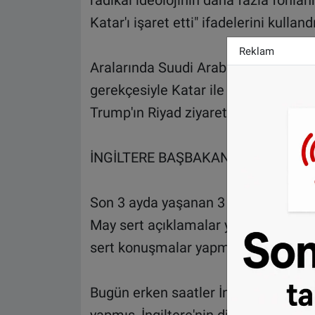
radikal ideolojinin daha fazla fonla
Katar'ı işaret etti" ifadelerini kullandı
Reklam
Aralarında Suudi Arabistan ve Mısır'
gerekçesiyle Katar ile olan ilişkileri
Trump'ın Riyad ziyaretinin olduğu idd
İNGİLTERE BAŞBAKANI THERESA M
Son 3 ayda yaşanan 3 terör saldırısı
May sert açıklamalar yaptı. May, "T
sert konuşmalar yapmak zorunlu hale
Bugün erken saatler İngiltere Dışişl