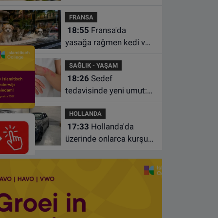
Hırvatistan’da benzin
FRANSA
istasyonunda unuttu
18:55
Fransa'da
yasağa rağmen kedi ve
köpek satan pet
SAĞLIK - YAŞAM
shoplara hayvan başına
18:26
Sedef
1.500 euro ceza
tedavisinde yeni umut:
Bazı hastaların neden
HOLLANDA
iyileşmediği bulundu
17:33
Hollanda'da
üzerinde onlarca kurşun
izi bulunan BMW 55 bin
euroya satışa çıktı