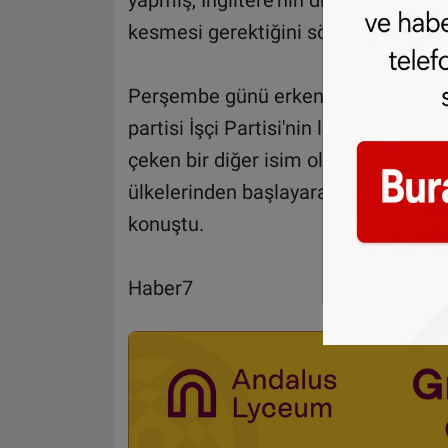
yapmış, İngiltere'nin diğer ülkelerle
kesmesi gerektiğini söylemişti.
Perşembe günü erken genel seçimin 
partisi İşçi Partisi'nin lideri Jerem
çeken bir diğer isim oldu. Corbyn, "
ülkelerinden başlayarak birkaç zor
konuştu.
Haber7