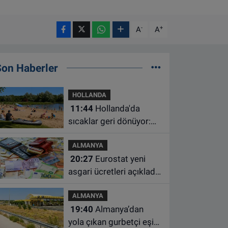
-
+
A
A
Son Haberler
HOLLANDA
11:44
Hollanda'da
sıcaklar geri dönüyor:
Termometreler 35
ALMANYA
dereceyi gösterecek
20:27
Eurostat yeni
asgari ücretleri açıkladı:
Hollanda AB'de ikinci
ALMANYA
sıraya yükseldi
19:40
Almanya’dan
yola çıkan gurbetçi eşini