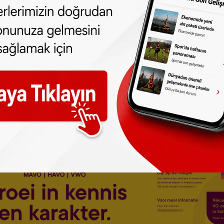
 beraber çalışarak terörün finansmanını
yapılacağı İngiltere'de ana muhalefet
y Corbyn de, terörün finansmanına dikkat
Evet, Suudi Arabistan ve diğer Körfez
lu konuşma yapmamız gerekiyor" şeklinde