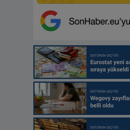
EDITÖRÜN SEÇTIĞI
Eurostat yeni as
sıraya yükseldi
EDITÖRÜN SEÇTIĞI
Wegovy zayıfla
belli oldu
EDITÖRÜN SEÇTIĞI