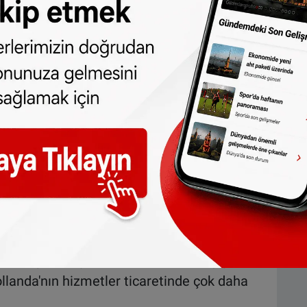
yon turistin geldiğini aktaran Bolat, özellikle
ktasında Türkiye ile Hollanda arasındaki
guladı.
arak ciddi gelişmeler kaydettiğini anlatan
 11'nci büyük ekonomisi Türkiye. Cari kurlar
 Bu sene muhtemelen 1 trilyon doların epey
z. Kişi başına milli gelirimiz de 11 bin 500
de çok iyi gidiyoruz. Bu yıl Türkiye'nin 100
55 milyar dolar da mal ihracatımız olacak.
anmış olacağız. Bu da bizim cari açığımızı
llanda'nın hizmetler ticaretinde çok daha