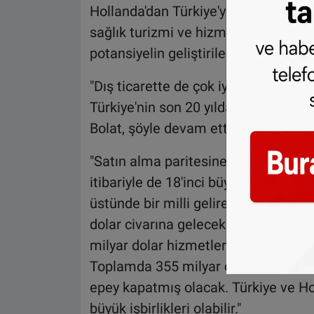
Hollanda'dan Türkiye'ye, yılda 1,3 mil
sağlık turizmi ve hizmet ihracatı no
potansiyelin geliştirilebileceğini vur
"Dış ticarette de çok iyi gidiyoruz"
Türkiye'nin son 20 yılda ekonomik ol
Bolat, şöyle devam etti:
"Satın alma paritesine göre dünyanın
itibariyle de 18'inci büyük ülkeyiz.
üstünde bir milli gelire sahip olacağı
dolar civarına gelecek. Dış ticarette 
milyar dolar hizmetler ihracatı ve 2
Toplamda 355 milyar dolar döviz kaz
epey kapatmış olacak. Türkiye ve Ho
büyük işbirlikleri olabilir."