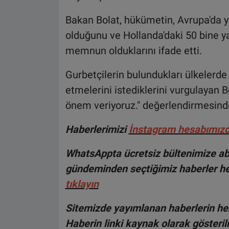
Bakan Bolat, hükümetin, Avrupa'da ye
olduğunu ve Hollanda'daki 50 bine ya
memnun olduklarını ifade etti.
Gurbetçilerin bulundukları ülkelerde
etmelerini istediklerini vurgulayan 
önem veriyoruz." değerlendirmesind
H
aberlerimizi
İnsta
gram hesabımız
WhatsAppta ücretsiz bültenimize abo
gündeminden seçtiğimiz haberler he
tıklayın
Sitemizde yayımlanan haberlerin her
Haberin linki kaynak olarak gösteri