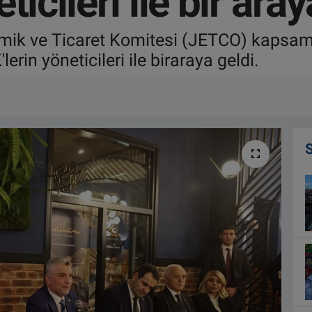
ticileri ile bir aray
mik ve Ticaret Komitesi (JETCO) kapsam
erin yöneticileri ile biraraya geldi.