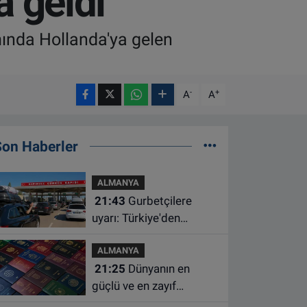
a geldi
ında Hollanda'ya gelen
-
+
A
A
Son Haberler
ALMANYA
21:43
Gurbetçilere
uyarı: Türkiye'den
çıkmadan önce ücretli
ALMANYA
geçiş ve trafik
21:25
Dünyanın en
borcunuzu kontrol edin
güçlü ve en zayıf
pasaportları belli oldu