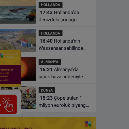
HOLLANDA
17:43
Hollanda’da
denizdeki çocuğu
kurtarmaya çalışan iki
HOLLANDA
kadın hayatını yitirdi
16:40
Hollanda’nın
Wassenaar sahilinde
yangın: Plajdakiler
ALMANYA
bölgeden tahliye edildi
16:21
Almanya'da
sıcak hava nedeniyle
ölenlerin sayısı 10 bine
DÜNYA
yaklaştı
15:23
Çöpe atılan 1
milyon euroluk piyango
bileti son anda bulundu