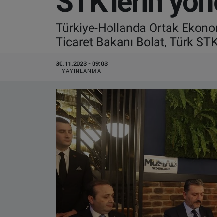
STK'lerin yöne
VIDEO GALERİ
Türkiye-Hollanda Ortak Ekono
Ticaret Bakanı Bolat, Türk STK'l
ALGEMENE VOORWAARDEN
30.11.2023 - 09:03
CONTACT
YAYINLANMA
Çerez Politikası