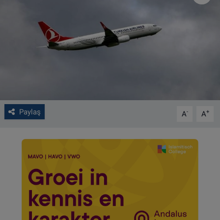
VIDEO GALERİ
ALGEMENE VOORWAARDEN
CONTACT
Çerez Politikası
Paylaş
-
+
A
A