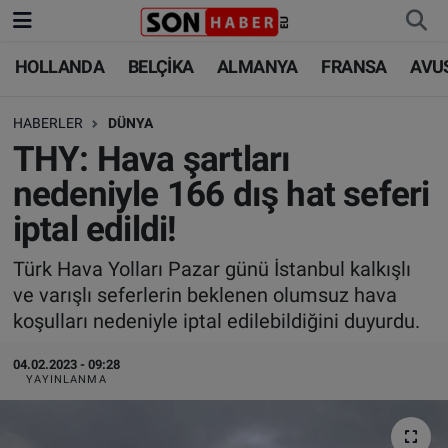
HOLLANDA
BELÇİKA
ALMANYA
FRANSA
AVU
HOLLANDA
HOLLANDA
Nöbetçi Eczaneler
HABERLER
DÜNYA
BELÇİKA
BELÇİKA
Hava Durumu
THY: Hava şartları
ALMANYA
ALMANYA
Trafik Durumu
nedeniyle 166 dış hat seferi
iptal edildi!
FRANSA
TÜRKİYE
Süper Lig Puan Durumu ve Fikstür
Türk Hava Yolları Pazar günü İstanbul kalkışlı
AVUSTURYA
DÜNYA
Tüm Manşetler
ve varışlı seferlerin beklenen olumsuz hava
koşulları nedeniyle iptal edilebildiğini duyurdu.
SAĞLIK - YAŞAM
BİLİM-TEKNOLOJİ
Son Dakika Haberleri
04.02.2023 - 09:28
BİLİM-TEKNOLOJİ
SAĞLIK
Haber Arşivi
YAYINLANMA
FOTO GALERİ