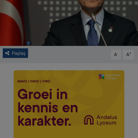
VIDEO GALERİ
ALGEMENE VOORWAARDEN
CONTACT
Paylaş
-
+
A
A
Çerez Politikası