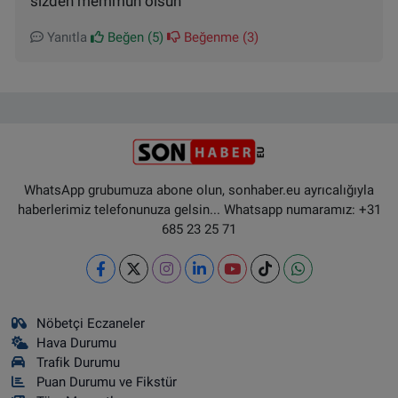
sizden memmun olsun
Yanıtla
Beğen (
5
)
Beğenme (
3
)
WhatsApp grubumuza abone olun, sonhaber.eu ayrıcalığıyla
haberlerimiz telefonunuza gelsin... Whatsapp numaramız: +31
685 23 25 71
Nöbetçi Eczaneler
Hava Durumu
Trafik Durumu
Puan Durumu ve Fikstür