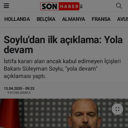
HOLLANDA
BELÇİKA
ALMANYA
FRANSA
AVU
HOLLANDA
HOLLANDA
Nöbetçi Eczaneler
BELÇİKA
BELÇİKA
Hava Durumu
Soylu'dan ilk açıklama: Yola
devam
ALMANYA
ALMANYA
Trafik Durumu
İstifa kararı alan ancak kabul edimeyen İçişleri
FRANSA
TÜRKİYE
Süper Lig Puan Durumu ve Fikstür
Bakanı Süleyman Soylu, "yola devam"
açıklaması yaptı.
AVUSTURYA
DÜNYA
Tüm Manşetler
13.04.2020 - 09:23
YAYINLANMA
SAĞLIK - YAŞAM
BİLİM-TEKNOLOJİ
Son Dakika Haberleri
BİLİM-TEKNOLOJİ
SAĞLIK
Haber Arşivi
FOTO GALERİ