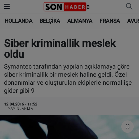
HOLLANDA
BELÇİKA
ALMANYA
FRANSA
AVU
HOLLANDA
HOLLANDA
Nöbetçi Eczaneler
BELÇİKA
BELÇİKA
Hava Durumu
Siber kriminallik meslek
oldu
ALMANYA
ALMANYA
Trafik Durumu
Symantec tarafından yapılan açıklamaya göre
FRANSA
TÜRKİYE
Süper Lig Puan Durumu ve Fikstür
siber kriminallik bir meslek haline geldi. Özel
donanımlar ve oluşturulan ekiplerle normal işe
AVUSTURYA
DÜNYA
Tüm Manşetler
gider gibi 9
SAĞLIK - YAŞAM
BİLİM-TEKNOLOJİ
Son Dakika Haberleri
12.04.2016 - 11:52
YAYINLANMA
BİLİM-TEKNOLOJİ
SAĞLIK
Haber Arşivi
FOTO GALERİ