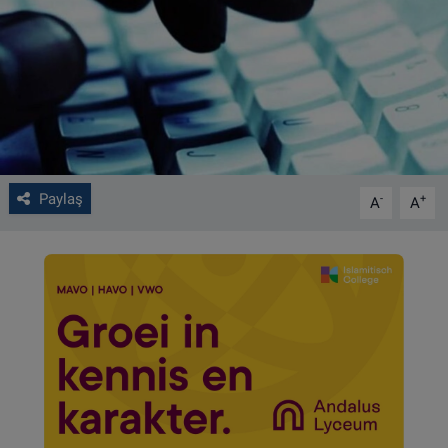
VIDEO GALERİ
ALGEMENE VOORWAARDEN
CONTACT
Çerez Politikası
Paylaş
-
+
A
A