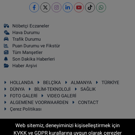
Nöbetçi Eczaneler
Hava Durumu
Trafik Durumu
Puan Durumu ve Fikstür
Tüm Manşetler
Son Dakika Haberleri
Haber Arşivi
HOLLANDA
BELÇİKA
ALMANYA
TÜRKİYE
DÜNYA
BİLİM-TEKNOLOJİ
SAĞLIK
FOTO GALERİ
VIDEO GALERİ
ALGEMENE VOORWAARDEN
CONTACT
Çerez Politikası
Web sitemiz, deneyiminizi kişiselleştirmek için
KVKK ve GDPR kurallarına uygun olarak çerezler