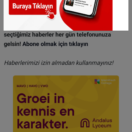
WhatsApp’ta ücretsiz bültenimize abone olun,
Hollanda ve diğer Avrupa ülkeleri gündeminden
seçtiğimiz haberler her gün telefonunuza
gelsin!
Abone olmak için tıklayın
Haberlerimizi izin almadan kullanmayınız!