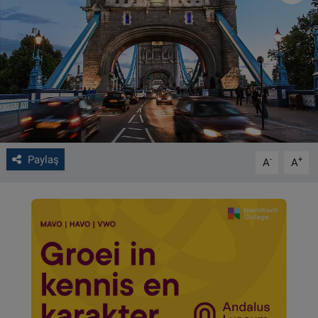
VIDEO GALERİ
ALGEMENE VOORWAARDEN
CONTACT
Çerez Politikası
Paylaş
-
+
A
A