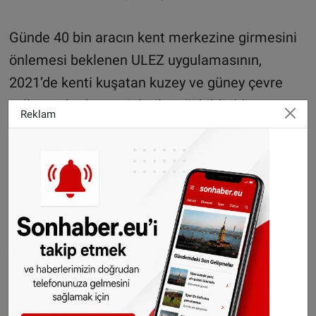
Günde 40 bin aracın kent merkezine girmesini
önlemesi beklenen ULEZ uygulamasının,
2021’de kenti kuşatan kuzey ve güney çevre
yollarına kadar genişletileceği bildirildi.
Reklam
Londra Belediyesi, ULEZ uygulaması ile
kentteki zehirli emisyonu 2 yıl içinde yüzde 45
azaltmayı hedefliyor.
Belediye verilerine göre kentteki araçların
halihazırda yüzde 60’ı belirlenen emisyon
standartlarını karşıladığı için yeni ücretten
etkilenmeyecek.