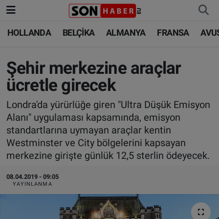
HOLLANDA
BELÇİKA
ALMANYA
FRANSA
AVU
HOLLANDA
HOLLANDA
Nöbetçi Eczaneler
BELÇİKA
BELÇİKA
Hava Durumu
Şehir merkezine araçlar
ücretle girecek
ALMANYA
ALMANYA
Trafik Durumu
Londra'da yürürlüğe giren "Ultra Düşük Emisyon
FRANSA
TÜRKİYE
Süper Lig Puan Durumu ve Fikstür
Alanı" uygulaması kapsamında, emisyon
standartlarına uymayan araçlar kentin
AVUSTURYA
DÜNYA
Tüm Manşetler
Westminster ve City bölgelerini kapsayan
merkezine girişte günlük 12,5 sterlin ödeyecek.
SAĞLIK - YAŞAM
BİLİM-TEKNOLOJİ
Son Dakika Haberleri
08.04.2019 - 09:05
YAYINLANMA
BİLİM-TEKNOLOJİ
SAĞLIK
Haber Arşivi
FOTO GALERİ