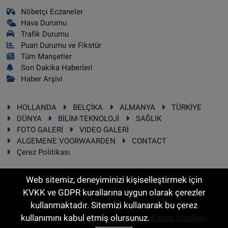
Nöbetçi Eczaneler
Hava Durumu
Trafik Durumu
Puan Durumu ve Fikstür
Tüm Manşetler
Son Dakika Haberleri
Haber Arşivi
HOLLANDA
BELÇİKA
ALMANYA
TÜRKİYE
DÜNYA
BİLİM-TEKNOLOJİ
SAĞLIK
FOTO GALERİ
VIDEO GALERİ
ALGEMENE VOORWAARDEN
CONTACT
Çerez Politikası
Web sitemiz, deneyiminizi kişiselleştirmek için
KVKK ve GDPR kurallarına uygun olarak çerezler
RSS
Copyright © 2025 Sonhaber.eu Her hakkı saklıdır.
kullanmaktadır. Sitemizi kullanarak bu çerez
kullanımını kabul etmiş olursunuz.
Çerez (cookie)