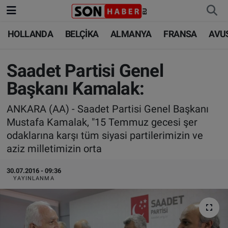
HOLLANDA
BELÇİKA
ALMANYA
FRANSA
AVU
HOLLANDA
HOLLANDA
Nöbetçi Eczaneler
BELÇİKA
BELÇİKA
Hava Durumu
Saadet Partisi Genel
Başkanı Kamalak:
ALMANYA
ALMANYA
Trafik Durumu
ANKARA (AA) - Saadet Partisi Genel Başkanı
FRANSA
TÜRKİYE
Süper Lig Puan Durumu ve Fikstür
Mustafa Kamalak, "15 Temmuz gecesi şer
odaklarına karşı tüm siyasi partilerimizin ve
AVUSTURYA
DÜNYA
Tüm Manşetler
aziz milletimizin orta
SAĞLIK - YAŞAM
BİLİM-TEKNOLOJİ
Son Dakika Haberleri
30.07.2016 - 09:36
YAYINLANMA
BİLİM-TEKNOLOJİ
SAĞLIK
Haber Arşivi
FOTO GALERİ