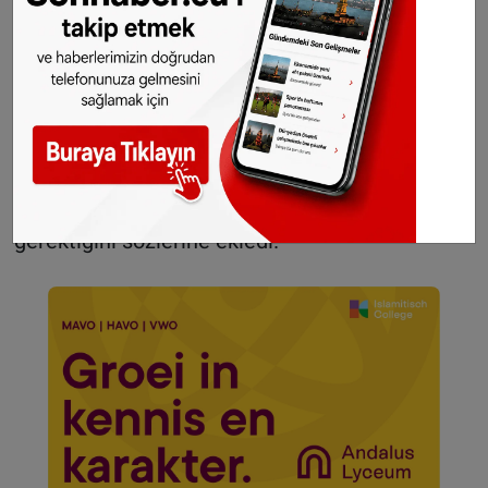
taçlandırılmalıdır." diye konuştu.
Mustafa Kamalak, 15 Temmuz sonrası atılacak
her adımın eğitimi milli, ekonomisi güçlü, ülkesi
güvenli, hukuku adil, milleti huzurlu ve
demokratik sistemi oturmuş, yeniden büyük
Türkiye'nin kuruluşuna hizmet etmesi
gerektiğini sözlerine ekledi.