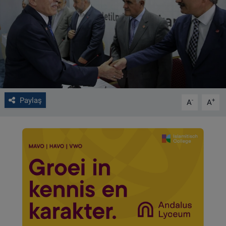
VIDEO GALERİ
ALGEMENE VOORWAARDEN
CONTACT
Çerez Politikası
Paylaş
-
+
A
A