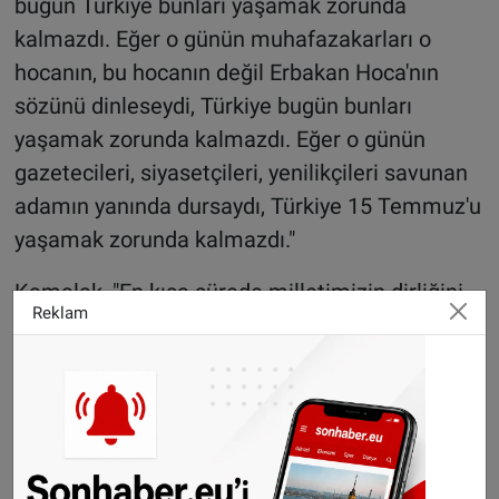
bugün Türkiye bunları yaşamak zorunda
kalmazdı. Eğer o günün muhafazakarları o
hocanın, bu hocanın değil Erbakan Hoca'nın
sözünü dinleseydi, Türkiye bugün bunları
yaşamak zorunda kalmazdı. Eğer o günün
gazetecileri, siyasetçileri, yenilikçileri savunan
adamın yanında dursaydı, Türkiye 15 Temmuz'u
yaşamak zorunda kalmazdı."
Kamalak, "En kısa sürede milletimizin dirliğini,
Reklam
ülkemizin ise birlik ve bütünlüğünü temin
edecek uzlaşmacı bir anayasa, mutlak suretle
hayata geçirilmelidir. 15 Temmuz gecesi şer
odaklarına karşı tüm siyasi partilerimizin ve
aziz milletimizin ortaya koyduğu birlik ve
beraberlik, yeni bir anayasa ile