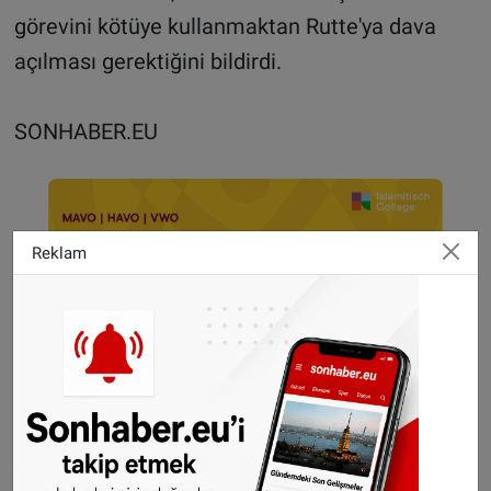
görevini kötüye kullanmaktan Rutte'ya dava
açılması gerektiğini bildirdi.
SONHABER.EU
Reklam