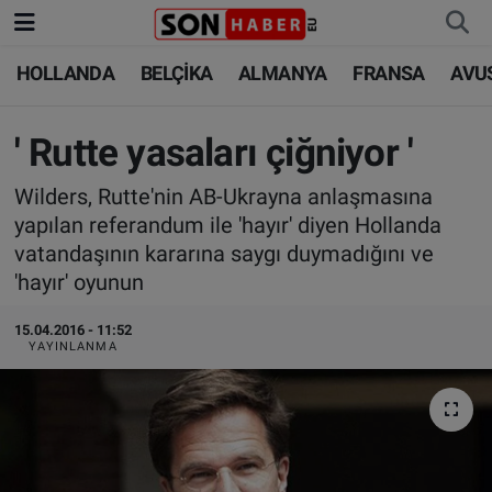
HOLLANDA
BELÇİKA
ALMANYA
FRANSA
AVU
HOLLANDA
HOLLANDA
Nöbetçi Eczaneler
BELÇİKA
BELÇİKA
Hava Durumu
' Rutte yasaları çiğniyor '
Wilders, Rutte'nin AB-Ukrayna anlaşmasına
ALMANYA
ALMANYA
Trafik Durumu
yapılan referandum ile 'hayır' diyen Hollanda
vatandaşının kararına saygı duymadığını ve
FRANSA
TÜRKİYE
Süper Lig Puan Durumu ve Fikstür
'hayır' oyunun
AVUSTURYA
DÜNYA
Tüm Manşetler
15.04.2016 - 11:52
YAYINLANMA
SAĞLIK - YAŞAM
BİLİM-TEKNOLOJİ
Son Dakika Haberleri
BİLİM-TEKNOLOJİ
SAĞLIK
Haber Arşivi
FOTO GALERİ