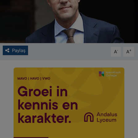
VIDEO GALERİ
ALGEMENE VOORWAARDEN
CONTACT
Paylaş
-
+
A
A
Çerez Politikası