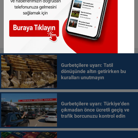
Gurbetçilere uyarı: Tatil
dönüşünde altın getirirken bu
kuralları unutmayın
Gurbetçilere uyarı: Türkiye'den
çıkmadan önce ücretli geçiş ve
trafik borcunuzu kontrol edin