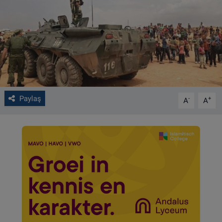
VIDEO GALERİ
ALGEMENE VOORWAARDEN
CONTACT
Çerez Politikası
Paylaş
-
+
A
A