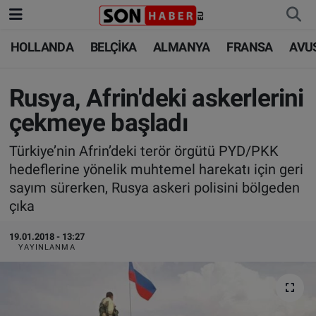
HOLLANDA
BELÇİKA
ALMANYA
FRANSA
AVU
HOLLANDA
HOLLANDA
Nöbetçi Eczaneler
BELÇİKA
BELÇİKA
Hava Durumu
Rusya, Afrin'deki askerlerini
çekmeye başladı
ALMANYA
ALMANYA
Trafik Durumu
Türkiye’nin Afrin’deki terör örgütü PYD/PKK
FRANSA
TÜRKİYE
Süper Lig Puan Durumu ve Fikstür
hedeflerine yönelik muhtemel harekatı için geri
sayım sürerken, Rusya askeri polisini bölgeden
AVUSTURYA
DÜNYA
Tüm Manşetler
çıka
SAĞLIK - YAŞAM
BİLİM-TEKNOLOJİ
Son Dakika Haberleri
19.01.2018 - 13:27
YAYINLANMA
BİLİM-TEKNOLOJİ
SAĞLIK
Haber Arşivi
FOTO GALERİ