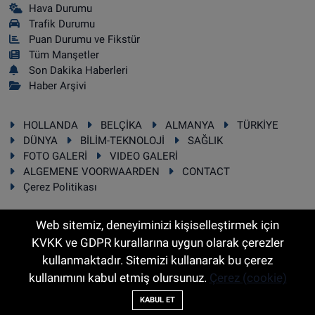
Hava Durumu
Trafik Durumu
Puan Durumu ve Fikstür
Tüm Manşetler
Son Dakika Haberleri
Haber Arşivi
HOLLANDA
BELÇİKA
ALMANYA
TÜRKİYE
DÜNYA
BİLİM-TEKNOLOJİ
SAĞLIK
FOTO GALERİ
VIDEO GALERİ
ALGEMENE VOORWAARDEN
CONTACT
Çerez Politikası
Web sitemiz, deneyiminizi kişiselleştirmek için
KVKK ve GDPR kurallarına uygun olarak çerezler
RSS
Copyright © 2025 Sonhaber.eu Her hakkı saklıdır.
kullanmaktadır. Sitemizi kullanarak bu çerez
kullanımını kabul etmiş olursunuz.
Çerez (cookie)
Haber Yazılımı:
TE Bilişim
KABUL ET