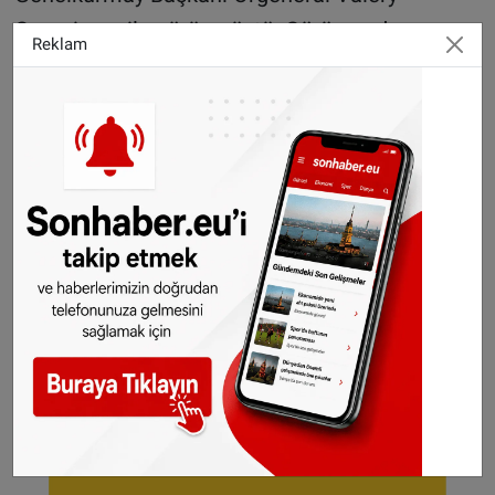
Gerasimov ile görüşmüştü. Görüşmede,
Reklam
bölgesel güvenlik konuları, Suriye’deki son
gelişmeler ve Astana/Cenevre süreci ele
alınmıştı. ​
AA