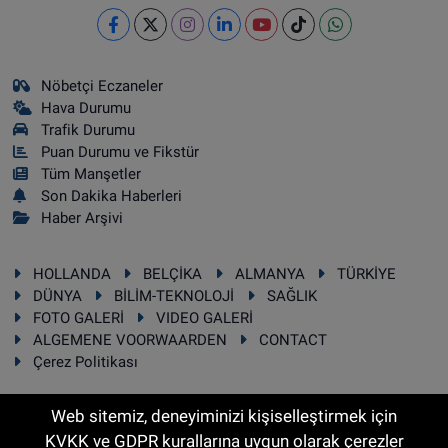
Nöbetçi Eczaneler
Hava Durumu
Trafik Durumu
Puan Durumu ve Fikstür
Tüm Manşetler
Son Dakika Haberleri
Haber Arşivi
HOLLANDA
BELÇİKA
ALMANYA
TÜRKİYE
DÜNYA
BİLİM-TEKNOLOJİ
SAĞLIK
FOTO GALERİ
VIDEO GALERİ
ALGEMENE VOORWAARDEN
CONTACT
Çerez Politikası
Web sitemiz, deneyiminizi kişiselleştirmek için
KVKK ve GDPR kurallarına uygun olarak çerezler