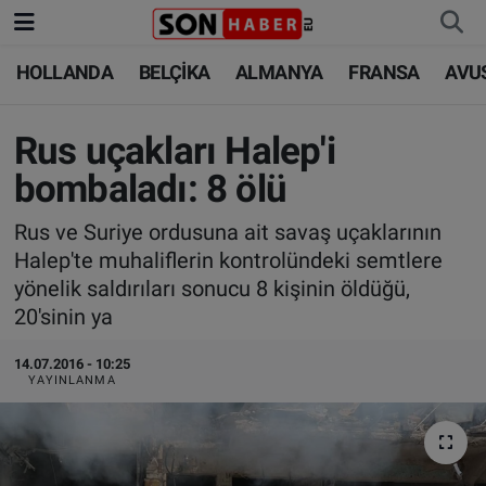
HOLLANDA
BELÇİKA
ALMANYA
FRANSA
AVU
HOLLANDA
HOLLANDA
Nöbetçi Eczaneler
BELÇİKA
BELÇİKA
Hava Durumu
Rus uçakları Halep'i
bombaladı: 8 ölü
ALMANYA
ALMANYA
Trafik Durumu
Rus ve Suriye ordusuna ait savaş uçaklarının
FRANSA
TÜRKİYE
Süper Lig Puan Durumu ve Fikstür
Halep'te muhaliflerin kontrolündeki semtlere
yönelik saldırıları sonucu 8 kişinin öldüğü,
AVUSTURYA
DÜNYA
Tüm Manşetler
20'sinin ya
SAĞLIK - YAŞAM
BİLİM-TEKNOLOJİ
Son Dakika Haberleri
14.07.2016 - 10:25
YAYINLANMA
BİLİM-TEKNOLOJİ
SAĞLIK
Haber Arşivi
FOTO GALERİ