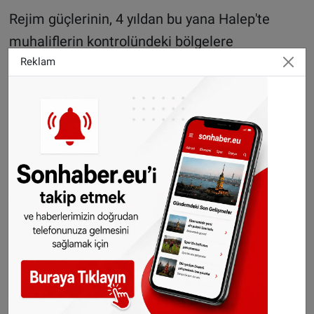
Rejim güçlerinin, 4 yıldan bu yana Halep'te
muhaliflerin kontrolündeki bölgelere
düzenlediği saldırılar nedeniyle birçok semt
Reklam
harabeye dönmüş durumda. Muhaliflerin
denetimindeki bölgelerde yaşayanlar elektrik
ve içme suyuna ulaşma konusunda da büyük
sıkıntı çekiyor.
AA