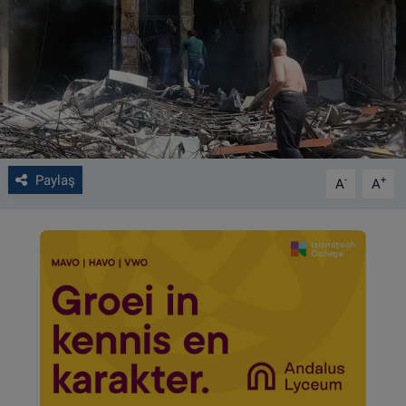
VIDEO GALERİ
ALGEMENE VOORWAARDEN
CONTACT
Çerez Politikası
Paylaş
-
+
A
A