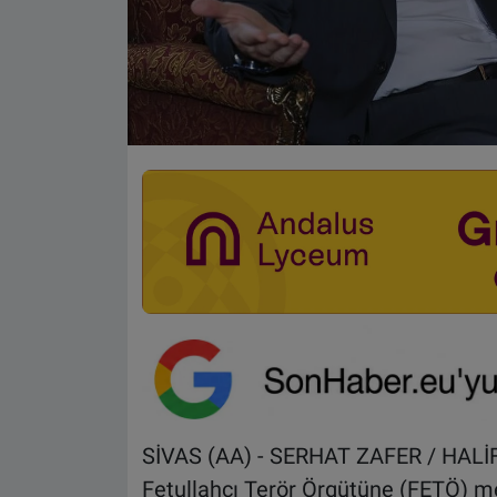
SİVAS (AA) - SERHAT ZAFER / HALİFE
Fetullahçı Terör Örgütüne (FETÖ) men