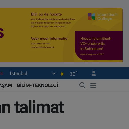
°
İstanbul
18
30
32
YAŞAM
BİLİM-TEKNOLOJİ
38
n talimat
03
14
18