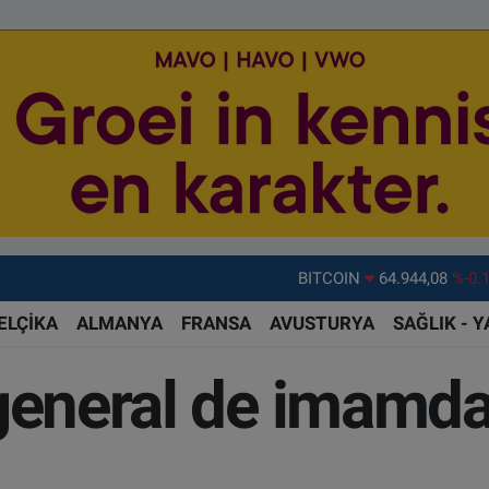
DOLAR
47,7436
%0.
EURO
55,2510
%0.
ELÇİKA
ALMANYA
FRANSA
AVUSTURYA
SAĞLIK - 
STERLİN
64,4811
%0.
 general de imamda
GRAM ALTIN
6660.55
%0.
BİST100
13.779
%-
BITCOIN
64.944,08
%-0.