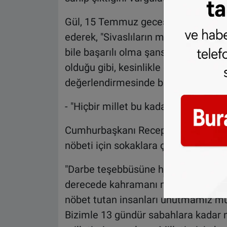
Gül, 15 Temmuz gecesi on binlerce 
ederek, "Sivaslıların meseleye el ko
bile başarılı olma şansı yoktu. Millet
olduğu gibi, kesinlikle demokrasiye 
değerlendirmesinde bulundu.
- "Hiçbir millet bu kadar asil bir du
Cumhurbaşkanı Recep Tayyip Erdoğan
nöbeti için sokaklara çıktığını anlat
"Darbe teşebbüsüne herkes dik durara
derecede kahramanı milletimizdir. 1
nöbet tutan insanları unutmamız müm
Bizimle 13 gündür sabahlara kadar nö