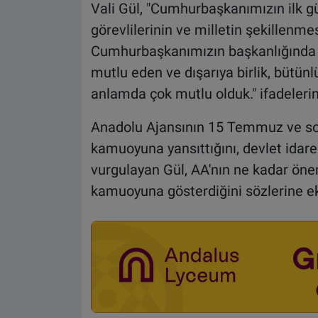
Vali Gül, "Cumhurbaşkanımızın ilk gü
görevlilerinin ve milletin şekillenmesi
Cumhurbaşkanımızın başkanlığında t
mutlu eden ve dışarıya birlik, bütünl
anlamda çok mutlu olduk." ifadelerini
Anadolu Ajansının 15 Temmuz ve son
kamuoyuna yansıttığını, devlet idares
vurgulayan Gül, AA'nın ne kadar öne
kamuoyuna gösterdiğini sözlerine ek