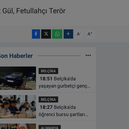
ül, Fetullahçı Terör
-
+
A
A
Son Haberler
BELÇİKA
18:51
Belçika'da
yaşayan gurbetçi genç
Türkiye'de geçirdiği
BELÇİKA
kazada hayatını kaybetti
18:27
Belçika'da
öğrenci bursu şartları
değişiyor: Yeterli sayıda
ALMANYA
ders almayan burs