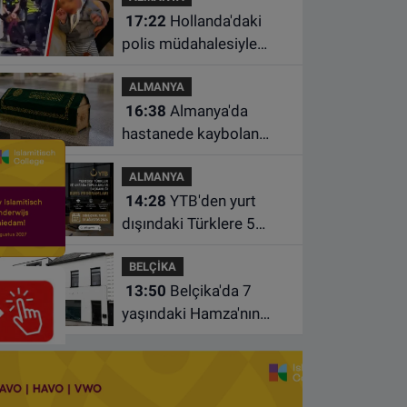
17:22
Hollanda'daki
alamayacak
polis müdahalesiyle
gündeme gelen Filistinli
ALMANYA
çiftin bebeği aileden
16:38
Almanya'da
alındı
hastanede kaybolan
bebeğin cenazesi
ALMANYA
çamaşır makinesinde
14:28
YTB'den yurt
bulundu
dışındaki Türklere 5
farklı alanda burs
BELÇİKA
desteği
13:50
Belçika'da 7
yaşındaki Hamza'nın
ölümünde anne ve dayı
dahil üç kişi tutuklandı