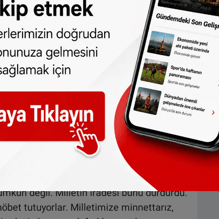
kişinin meydanda toplandığına işaret
ymasından dolayı, böyle bir kalkışma olsaydı
in ve devletin iradesi, bütün Türkiye'de
sahip çıkma yönündeydi. Bizde de öyle oldu."
ruş gösteremez"
'ın çağrısıyla bütün halkın demokrasi
an Gül, şöyle devam etti:
k katkı sağladı. Ama bu işin birinci
0-15 aylık çocuğuyla gelip sabahlara kadar
kün değil. Milletin iradesi bunu durdurdu.
bet tutuyorlar. Milletimize minnettarız,