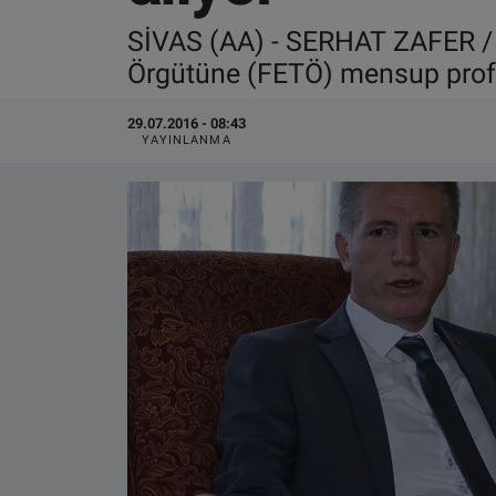
SİVAS (AA) - SERHAT ZAFER / H
VIDEO GALERİ
Örgütüne (FETÖ) mensup profesö
ALGEMENE VOORWAARDEN
29.07.2016 - 08:43
YAYINLANMA
CONTACT
Çerez Politikası