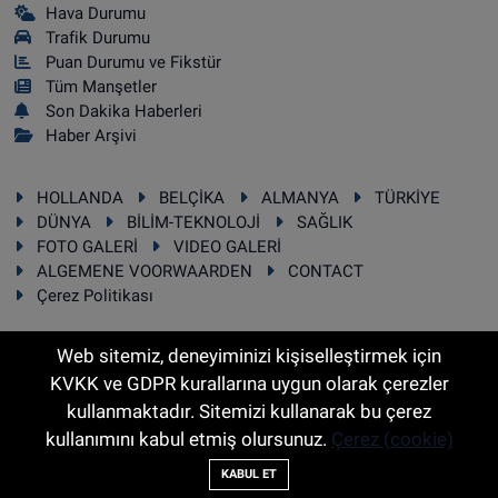
Hava Durumu
Trafik Durumu
Puan Durumu ve Fikstür
Tüm Manşetler
Son Dakika Haberleri
Haber Arşivi
HOLLANDA
BELÇİKA
ALMANYA
TÜRKİYE
DÜNYA
BİLİM-TEKNOLOJİ
SAĞLIK
FOTO GALERİ
VIDEO GALERİ
ALGEMENE VOORWAARDEN
CONTACT
Çerez Politikası
Web sitemiz, deneyiminizi kişiselleştirmek için
KVKK ve GDPR kurallarına uygun olarak çerezler
RSS
Copyright © 2025 Sonhaber.eu Her hakkı saklıdır.
kullanmaktadır. Sitemizi kullanarak bu çerez
kullanımını kabul etmiş olursunuz.
Çerez (cookie)
Haber Yazılımı:
TE Bilişim
KABUL ET