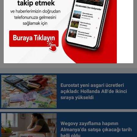
Eurostat yeni asgari ücretleri
açıkladı: Hollanda AB'de ikinci
sıraya yükseldi
Wegovy zayıflama hapının
Almanya’da satışa çıkacağı tarih
belli oldu