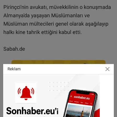
Pirinçci'nin avukatı, müvekkilinin o konuşmada
Almanya'da yaşayan Müslümanları ve
Müslüman mültecileri genel olarak aşağılayıp
halkı kine tahrik ettiğini kabul etti.
Sabah.de
Reklam