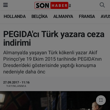
HOLLANDA
BELÇİKA
ALMANYA
FRANSA
AVU
HOLLANDA
HOLLANDA
Nöbetçi Eczaneler
BELÇİKA
BELÇİKA
Hava Durumu
PEGIDA'cı Türk yazara ceza
indirimi
ALMANYA
ALMANYA
Trafik Durumu
Almanya'da yaşayan Türk kökenli yazar Akif
FRANSA
TÜRKİYE
Süper Lig Puan Durumu ve Fikstür
Pirinçci'ye 19 Ekim 2015 tarihinde PEGIDA'nın
Dresden'deki gösterisinde yaptığı konuşma
AVUSTURYA
DÜNYA
Tüm Manşetler
nedeniyle daha önc
SAĞLIK - YAŞAM
BİLİM-TEKNOLOJİ
Son Dakika Haberleri
27.09.2017 - 11:16
YAYINLANMA
BİLİM-TEKNOLOJİ
SAĞLIK
Haber Arşivi
FOTO GALERİ