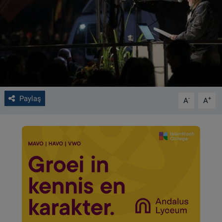
VIDEO GALERİ
ALGEMENE VOORWAARDEN
CONTACT
Çerez Politikası
Paylaş
-
+
A
A