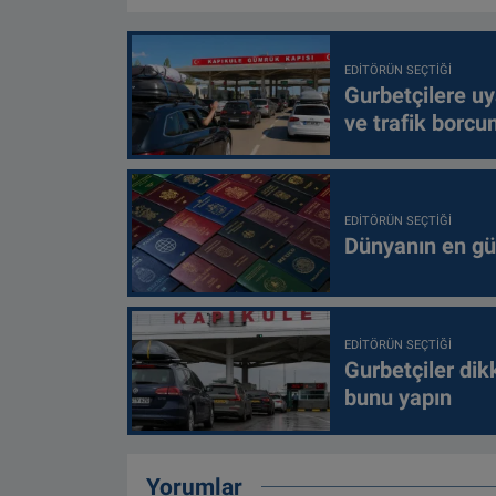
EDITÖRÜN SEÇTIĞI
Gurbetçilere uy
ve trafik borcu
EDITÖRÜN SEÇTIĞI
Dünyanın en güç
EDITÖRÜN SEÇTIĞI
Gurbetçiler dik
bunu yapın
Yorumlar