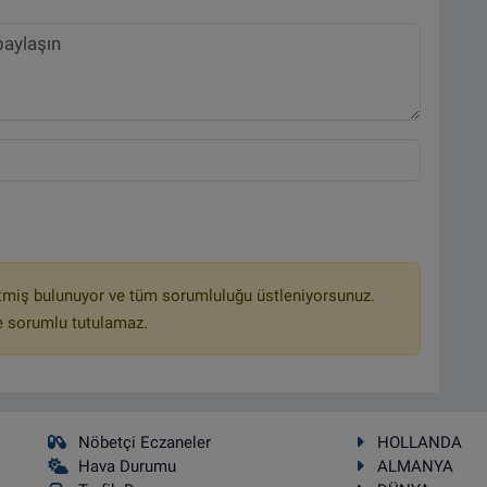
tmiş bulunuyor ve tüm sorumluluğu üstleniyorsunuz.
e sorumlu tutulamaz.
Nöbetçi Eczaneler
HOLLANDA
Hava Durumu
ALMANYA