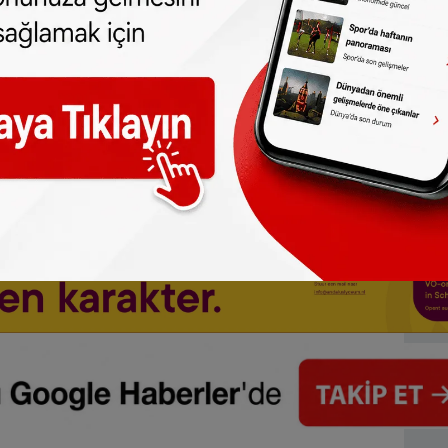
ünlüyor.
ına değil, göç politikalarına karşı sert
nin korunması konusunda da radikal