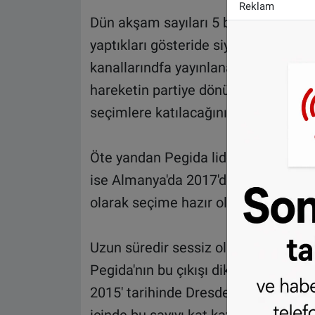
Reklam
Dün akşam sayıları 5 bin civarında o
yaptıkları gösteride siyasi parti olac
kanallarındfa yayınlanan habere gö
hareketin partiye dönüşeceğini ve kur
seçimlere katılacağını söyledi.
Öte yandan Pegida lideri Lutz Bach
ise Almanya'da 2017'den önce seçime 
olarak seçime hazır olmasının zorunl
Uzun süredir sessiz olan ve mülteci 
Pegida'nın bu çıkışı dikkatleri Pegi
2015' tarihinde Dresden'de 18 bin kiş