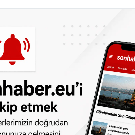
lan Pegida’lılar tekrar sahneye çıkarak
aklarını duyurdu. Çeşitli televizyon
re Pegida kurucusu Lutz Bachmann,
acakları partinin yerel, eyalet ve genel
mann, Facebook sayfasındaki paylaşımında
gidileceğini beklediklerini, Pegida'nın parti
u olduğuna dikkati çekti.
sorunuyla birlikte tekrar sahneye çıkan
da üzerine topladı. En son eylemlemini 5 Ocak
inin katılımı ile yapan Pegida, geçen süre