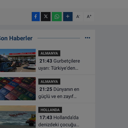
-
+
A
A
Son Haberler
ALMANYA
21:43
Gurbetçilere
uyarı: Türkiye'den
çıkmadan önce ücretli
ALMANYA
geçiş ve trafik
21:25
Dünyanın en
borcunuzu kontrol edin
güçlü ve en zayıf
pasaportları belli oldu
HOLLANDA
17:43
Hollanda’da
denizdeki çocuğu