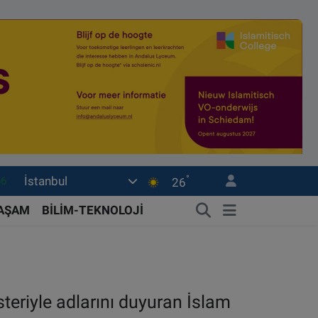
°
İstanbul
05
26
18
YAŞAM
BİLİM-TEKNOLOJİ
22
39
0
teriyle adlarını duyuran İslam
66