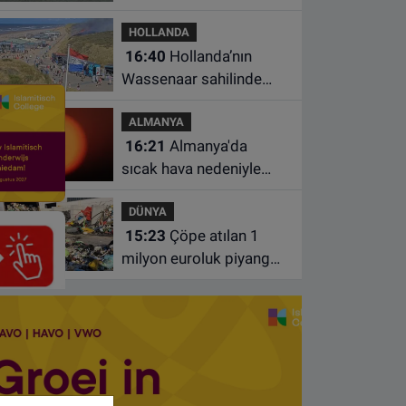
kurtarmaya çalışan iki
HOLLANDA
kadın hayatını yitirdi
16:40
Hollanda’nın
Wassenaar sahilinde
yangın: Plajdakiler
ALMANYA
bölgeden tahliye edildi
16:21
Almanya'da
sıcak hava nedeniyle
ölenlerin sayısı 10 bine
DÜNYA
yaklaştı
15:23
Çöpe atılan 1
milyon euroluk piyango
bileti son anda bulundu