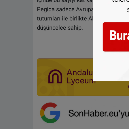
içinde bu sayıyı kat kat artırdığı düş
Pegida sadece Avrupa’nın İslamlaşmas
tutumları ile birlikte Alman kimliği
düşüncelee sahip.