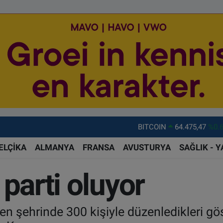
DOLAR
47,5971
%0.
EURO
55,1336
%0.
ELÇİKA
ALMANYA
FRANSA
AVUSTURYA
SAĞLIK - 
STERLİN
64,2534
%0.
 parti oluyor
GRAM ALTIN
6518.23
%0.
BİST100
13.703
%
en şehrinde 300 kişiyle düzenledikleri gös
BITCOIN
64.475,47
%0.