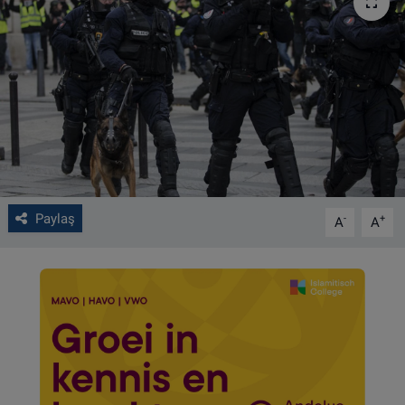
VIDEO GALERİ
ALGEMENE VOORWAARDEN
CONTACT
Çerez Politikası
Paylaş
-
+
A
A