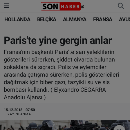
HOLLANDA
BELÇİKA
ALMANYA
FRANSA
AVU
HOLLANDA
HOLLANDA
Nöbetçi Eczaneler
BELÇİKA
BELÇİKA
Hava Durumu
Paris'te yine gergin anlar
Fransa'nın başkenti Paris'te sarı yeleklilerin
ALMANYA
ALMANYA
Trafik Durumu
gösterileri sürerken, şiddet civarda bulunan
sokaklara da sıçradı. Polis ve eylemciler
FRANSA
TÜRKİYE
Süper Lig Puan Durumu ve Fikstür
arasında çatışma sürerken, polis göstericileri
AVUSTURYA
DÜNYA
Tüm Manşetler
dağıtmak için biber gazı, tazyikli su ve sis
bombası kullandı. ( Elyxandro CEGARRA -
SAĞLIK - YAŞAM
BİLİM-TEKNOLOJİ
Son Dakika Haberleri
Anadolu Ajansı )
15.12.2018 - 07:50
BİLİM-TEKNOLOJİ
SAĞLIK
Haber Arşivi
YAYINLANMA
FOTO GALERİ