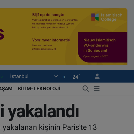
16
°
İstanbul
24
0
08
YAŞAM
BİLİM-TEKNOLOJİ
0
si yakalandı
12
0
 yakalanan kişinin Paris'te 13