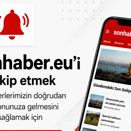
n yazılı açıklamada, dün gece Paris'in kuzey
rasyonda yakalanan 34 yaşındaki terör
baaoud aleyhine açılan dava kapsamında
ına mali destek sağladığı belirtildi.
sel'de açılan dava kapsamında Redda K,
 için geçen yıl temmuz ayında 10 yıl hapse
ında olduğu tespit edilen Redda K'nın,
ilmesi konusunda aktif rol aldığı ve Suriye'ye