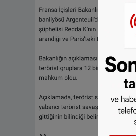
Fransa İçişleri Bakanlığı'ndan yapıla
banliyösü Argenteuil'de yapılan ope
şüphelisi Redda K'nın Belçika'da A
arandığı ve Paris'teki terör saldırılar
Bakanlığın açıklamasına göre, Brük
terörist gruplara 12 bin avro verdiği
mahkum oldu.
Açıklamada, terörist saldırı hazırlığ
yabancı terörist savaşçıların yetiştir
gittiğinin bilindiği belirtildi.