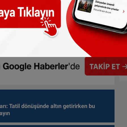
arı: Tatil dönüşünde altın getirirken bu
ayın