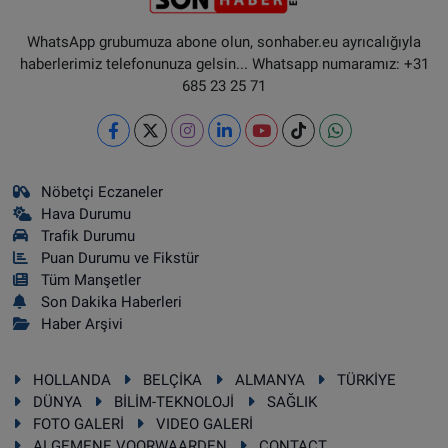
WhatsApp grubumuza abone olun, sonhaber.eu ayrıcalığıyla
haberlerimiz telefonunuza gelsin... Whatsapp numaramız: +31
685 23 25 71
Nöbetçi Eczaneler
Hava Durumu
Trafik Durumu
Puan Durumu ve Fikstür
Tüm Manşetler
Son Dakika Haberleri
Haber Arşivi
HOLLANDA
BELÇİKA
ALMANYA
TÜRKİYE
DÜNYA
BİLİM-TEKNOLOJİ
SAĞLIK
FOTO GALERİ
VIDEO GALERİ
ALGEMENE VOORWAARDEN
CONTACT