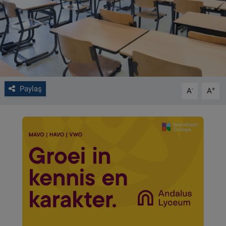
VIDEO GALERİ
ALGEMENE VOORWAARDEN
CONTACT
Paylaş
-
+
A
A
Çerez Politikası