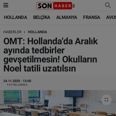
HOLLANDA
BELÇİKA
ALMANYA
FRANSA
AVU
HOLLANDA
HOLLANDA
Nöbetçi Eczaneler
HABERLER
HOLLANDA
BELÇİKA
BELÇİKA
Hava Durumu
OMT: Hollanda'da Aralık
ALMANYA
ALMANYA
Trafik Durumu
ayında tedbirler
gevşetilmesin! Okulların
FRANSA
TÜRKİYE
Süper Lig Puan Durumu ve Fikstür
Noel tatili uzatılsın
AVUSTURYA
DÜNYA
Tüm Manşetler
24.11.2020 - 13:00
SAĞLIK - YAŞAM
BİLİM-TEKNOLOJİ
Son Dakika Haberleri
YAYINLANMA
BİLİM-TEKNOLOJİ
SAĞLIK
Haber Arşivi
FOTO GALERİ