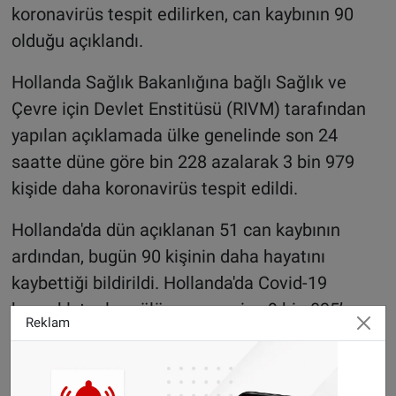
koronavirüs tespit edilirken, can kaybının 90
olduğu açıklandı.
Hollanda Sağlık Bakanlığına bağlı Sağlık ve
Çevre için Devlet Enstitüsü (RIVM) tarafından
yapılan açıklamada ülke genelinde son 24
saatte düne göre bin 228 azalarak 3 bin 979
kişide daha koronavirüs tespit edildi.
Hollanda'da dün açıklanan 51 can kaybının
ardından, bugün 90 kişinin daha hayatını
kaybettiği bildirildi. Hollanda'da Covid-19
kaynaklı toplam ölü sayısının ise 9 bin 035’e
Reklam
yükseldiği açıklandı.
Hastanede tedavi altınan hasta sayısı son 24