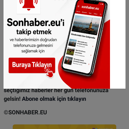
saatte 223 kişi artarken, hastanede toplamda
tedavi gören korona hastasının bin 925 kişi
olduğu açıklandı.
Yoğun bakım ünitelerinde son 24 saatte 32
hasta tedavi altına alınırken, yoğun bakımda
tedavi gören toplam hasta sayısının dün 536
kişi iken bugün 526 kişi olduğu belirtildi.
WhatsApp’ta ücretsiz bültenimize abone olun,
Hollanda ve diğer Avrupa ülkeleri gündeminden
seçtiğimiz haberler her gün telefonunuza
gelsin!
Abone olmak için tıklayın
©SONHABER.EU