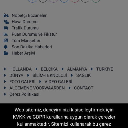
Nöbetçi Eczaneler
Hava Durumu
Trafik Durumu
Puan Durumu ve Fikstür
Tüm Manşetler
Son Dakika Haberleri
Haber Arşivi
HOLLANDA
BELÇİKA
ALMANYA
TÜRKİYE
DÜNYA
BİLİM-TEKNOLOJİ
SAĞLIK
FOTO GALERİ
VIDEO GALERİ
ALGEMENE VOORWAARDEN
CONTACT
Çerez Politikası
Web sitemiz, deneyiminizi kişiselleştirmek için
KVKK ve GDPR kurallarına uygun olarak çerezler
RSS
Copyright © 2025 Sonhaber.eu Her hakkı saklıdır.
kullanmaktadır. Sitemizi kullanarak bu çerez