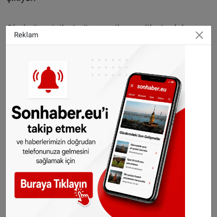
Okul yöneticileri gün geçtikçe velilerin daha
Reklam
sert tavırlar sergiledikleri ve bir çok itirazlarının
kendi çıkarları doğrultusunda olduğuna
indandıkları gerekçesiyle bu durumdan
şikayetçi olduklarını dile getirdi.
SONHABER.EU