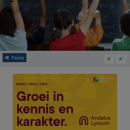
VIDEO GALERİ
ALGEMENE VOORWAARDEN
CONTACT
Çerez Politikası
Paylaş
-
+
A
A