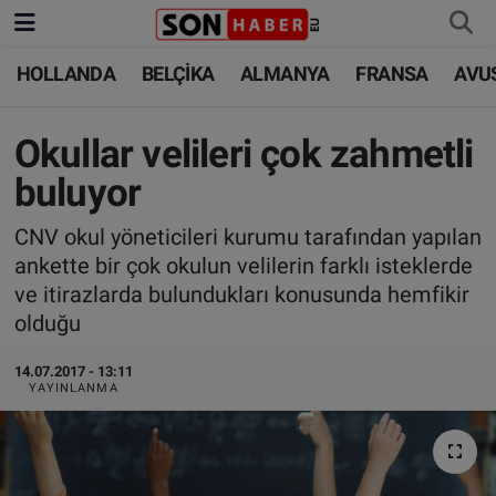
HOLLANDA
BELÇİKA
ALMANYA
FRANSA
AVU
HOLLANDA
HOLLANDA
Nöbetçi Eczaneler
BELÇİKA
BELÇİKA
Hava Durumu
Okullar velileri çok zahmetli
buluyor
ALMANYA
ALMANYA
Trafik Durumu
CNV okul yöneticileri kurumu tarafından yapılan
FRANSA
TÜRKİYE
Süper Lig Puan Durumu ve Fikstür
ankette bir çok okulun velilerin farklı isteklerde
ve itirazlarda bulundukları konusunda hemfikir
AVUSTURYA
DÜNYA
Tüm Manşetler
olduğu
SAĞLIK - YAŞAM
BİLİM-TEKNOLOJİ
Son Dakika Haberleri
14.07.2017 - 13:11
YAYINLANMA
BİLİM-TEKNOLOJİ
SAĞLIK
Haber Arşivi
FOTO GALERİ