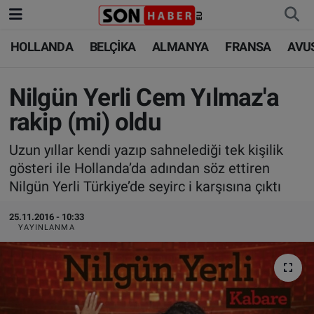
HOLLANDA
BELÇİKA
ALMANYA
FRANSA
AVU
HOLLANDA
HOLLANDA
Nöbetçi Eczaneler
BELÇİKA
BELÇİKA
Hava Durumu
Nilgün Yerli Cem Yılmaz'a
rakip (mi) oldu
ALMANYA
ALMANYA
Trafik Durumu
Uzun yıllar kendi yazıp sahnelediği tek kişilik
FRANSA
TÜRKİYE
Süper Lig Puan Durumu ve Fikstür
gösteri ile Hollanda’da adından söz ettiren
Nilgün Yerli Türkiye’de seyirc i karşısına çıktı
AVUSTURYA
DÜNYA
Tüm Manşetler
25.11.2016 - 10:33
YAYINLANMA
SAĞLIK - YAŞAM
BİLİM-TEKNOLOJİ
Son Dakika Haberleri
BİLİM-TEKNOLOJİ
SAĞLIK
Haber Arşivi
FOTO GALERİ