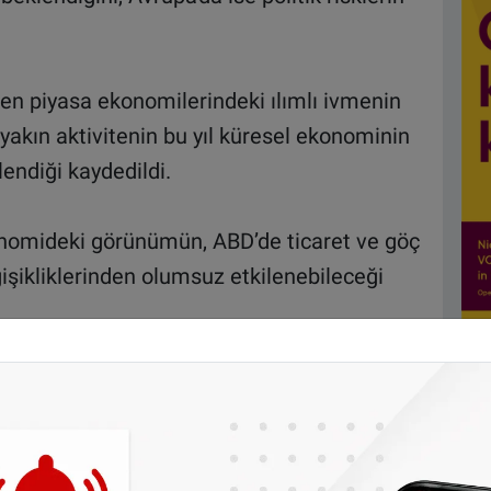
en piyasa ekonomilerindeki ılımlı ivmenin
 yakın aktivitenin bu yıl küresel ekonominin
ndiği kaydedildi.
nomideki görünümün, ABD’de ticaret ve göç
ğişikliklerinden olumsuz etkilenebileceği
a büyümesinin 2016 yılındaki yüzde 2,6
a yüzde 3 seviyesine yükselmesinin