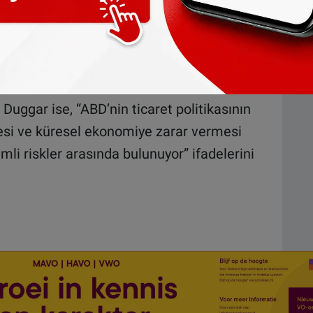
, ülkelerin Avro Bölgesi’nden ayrılmasına
e krizin oluşmasına neden olabilir.”
Duggar ise, “ABD’nin ticaret politikasının
mesi ve küresel ekonomiye zarar vermesi
li riskler arasında bulunuyor” ifadelerini