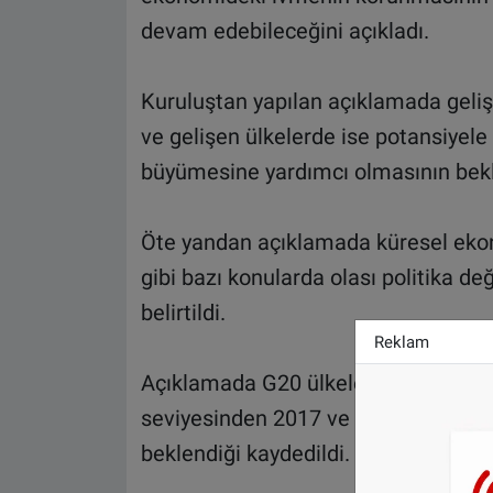
devam edebileceğini açıkladı.
Kuruluştan yapılan açıklamada geliş
ve gelişen ülkelerde ise potansiyele
büyümesine yardımcı olmasının bekle
Öte yandan açıklamada küresel eko
gibi bazı konularda olası politika de
belirtildi.
Reklam
Açıklamada G20 ülkelerinin ortalam
seviyesinden 2017 ve 2018 yıllarınd
beklendiği kaydedildi.