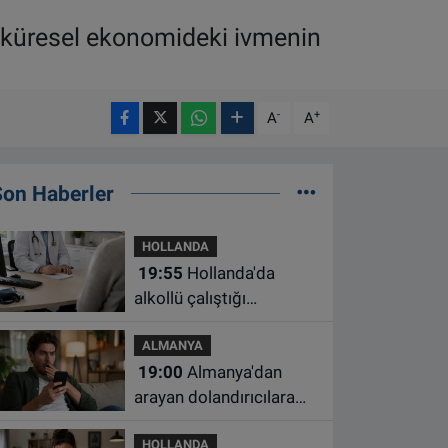
 küresel ekonomideki ivmenin
-
+
A
A
Son Haberler
HOLLANDA
19:55
Hollanda'da
alkollü çalıştığı
belirlenen aile hekimine
ALMANYA
çalışma yasağı
19:00
Almanya'dan
arayan dolandırıcılara
ait bu numaralara dikkat
HOLLANDA