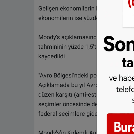
Gelişen ekonomilerin bu yıl ekonomi
ekonomilerin ise yüzde 1,9 seviyesin
Moody’s açıklamasında ayrıca Alman
tahmininin yüzde 1,5’ten 1,6’ya, gelece
kaydedildi.
"Avro Bölgesi’ndeki politik riskler ö
Açıklamada bu yıl Avro Bölgesi’ndeki 
düzen karşıtı (anti-establishment) p
seçimler öncesinde desteklerini artı
federal seçimlere gidebilir.” ifadeleri
Moody’s’in Kıdemli Analisti ve Başk