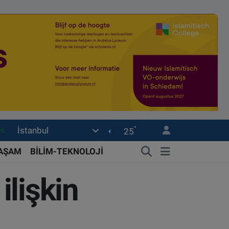
16
°
İstanbul
25
06
02
YAŞAM
BİLİM-TEKNOLOJİ
.2
ilişkin
32
0