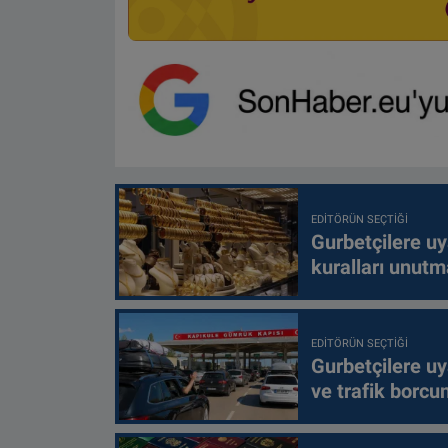
EDITÖRÜN SEÇTIĞI
Gurbetçilere uy
kuralları unutm
EDITÖRÜN SEÇTIĞI
Gurbetçilere uy
ve trafik borcu