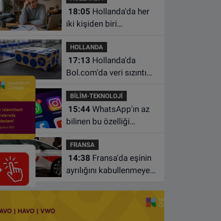
18:05
Hollanda'da her
iki kişiden biri
borçlarından utanıyor
HOLLANDA
17:13
Hollanda'da
Bol.com'da veri sızıntısı:
Müşteri bilgileri ele
BİLİM-TEKNOLOJİ
geçirilmiş olabilir
15:44
WhatsApp'ın az
bilinen bu özelliği
sohbetleri daha düzenli
FRANSA
hale getiriyor
14:38
Fransa'da eşinin
ayrılığını kabullenmeyen
baba 17 yaşındaki
oğlunu öldürdü