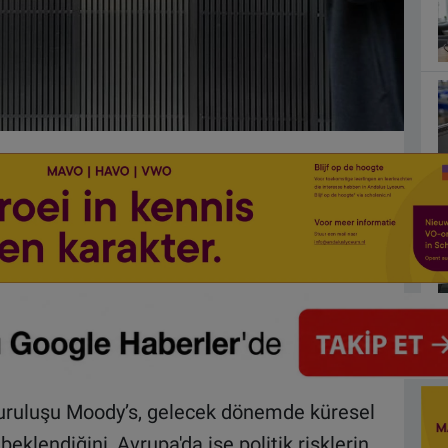
kuruluşu Moody’s, gelecek dönemde küresel
lendiğini, Avrupa'da ise politik risklerin