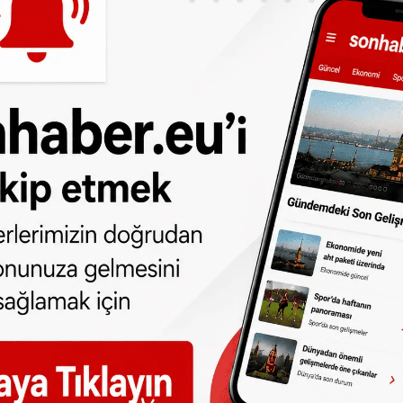
k büyümesinin yüzde 4,8, gelişmiş
de gerçekleşmesinin beklendiği belirtildi.
ya ekonomisine ilişkin bu yılki büyüme
k yıl için ise 1,4’ten 1,6’ya yükseltildiği
n planda olacak"
politik risklerin ön planda olacağı, “Kurulu
artilerin Fransa, Almanya ve Hollanda’daki
rması riski söz konusu. İtalya ise erken
ne yer verildi.
an Yardımcısı Madhavi Bokil, “Seçim