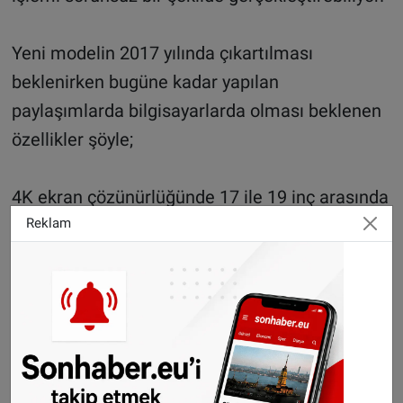
Yeni modelin 2017 yılında çıkartılması
beklenirken bugüne kadar yapılan
paylaşımlarda bilgisayarlarda olması beklenen
özellikler şöyle;
4K ekran çözünürlüğünde 17 ile 19 inç arasında
ekran
Reklam
Intel Skylake i7 işlemci
16 GB RAM
512GB SSD dahili bellek