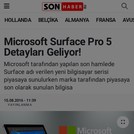
HOLLANDA
BELÇİKA
ALMANYA
FRANSA
AVU
HOLLANDA
HOLLANDA
Nöbetçi Eczaneler
BELÇİKA
BELÇİKA
Hava Durumu
Microsoft Surface Pro 5
Detayları Geliyor!
ALMANYA
ALMANYA
Trafik Durumu
Microsoft tarafından yapılan son hamlede
FRANSA
TÜRKİYE
Süper Lig Puan Durumu ve Fikstür
Surface adı verilen yeni bilgisayar serisi
piyasaya sunulurken marka tarafından piyasaya
AVUSTURYA
DÜNYA
Tüm Manşetler
son olarak sunulan bilgisa
SAĞLIK - YAŞAM
BİLİM-TEKNOLOJİ
Son Dakika Haberleri
15.08.2016 - 11:39
YAYINLANMA
BİLİM-TEKNOLOJİ
SAĞLIK
Haber Arşivi
FOTO GALERİ