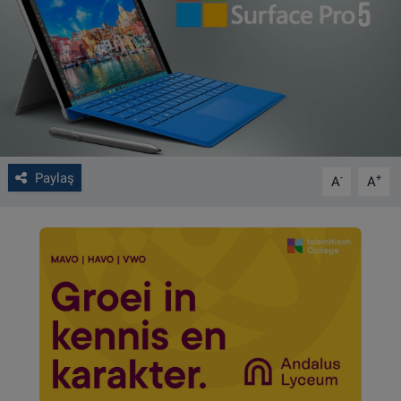
VIDEO GALERİ
ALGEMENE VOORWAARDEN
CONTACT
Çerez Politikası
Paylaş
-
+
A
A