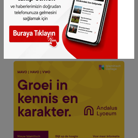
Microsoft Surface Pro 5 fiyatının ise 900
Dolar’dan yüksek olması bekleniyor.
Kaynak: veteknoloji.net