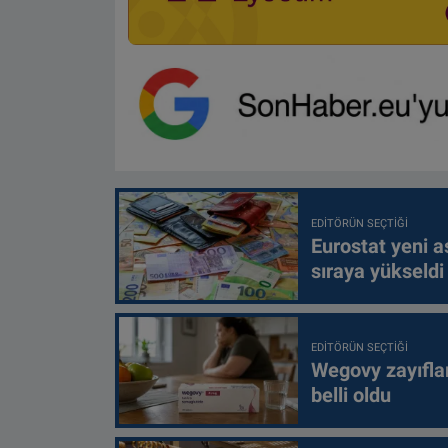
EDITÖRÜN SEÇTIĞI
Eurostat yeni as
sıraya yükseldi
EDITÖRÜN SEÇTIĞI
Wegovy zayıfla
belli oldu