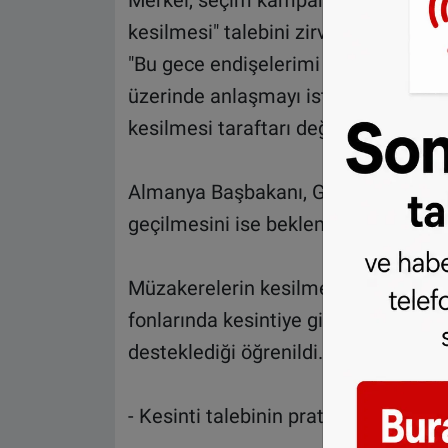
Merkel, seçim kampanyası sırasında 
kesilmesi" talebini zirvede dile geti
"Bu gece endişelerimi dile getirdim
üzerinde anlaşmayı istediğimi de s
kesilmesi taraftarı değildi." ifadeleri
Almanya Başbakanı, Gümrük Birliği'n
geçilmesini ise beklemediğini anlatt
Müzakerelerin kesilmesi talebinde ya
fonlarında kesintiye gitme isteğini 
desteklediği öğrenildi.
- Kesinti talebinin pratikte karşılığı 