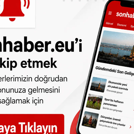
söylediği "Türkiye'yle üyelik müzakerelerin
rip getirmediği yönündeki soru üzerine ise
. Ancak aynı zamanda ortak bir pozisyon
öyledim. Bu gece hiç kimse müzakerelerin
ni kullandı.
in güncelleştirilmesi müzakerelerine
ı.
lnız kalan Merkel'in üyelik öncesi destek
ise sadece Belçika ve Hollanda'nın
yok