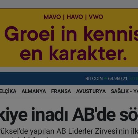
DOLAR
47,7436
%0.
EURO
55,2510
%0.
ELÇİKA
ALMANYA
FRANSA
AVUSTURYA
SAĞLIK - 
STERLİN
64,4811
%0.
kiye inadı AB'de 
GRAM ALTIN
6648.99
%2.
BİST100
13.779
%-
rüksel'de yapılan AB Liderler Zirvesi'nin 
BITCOIN
64.960,21
%0.