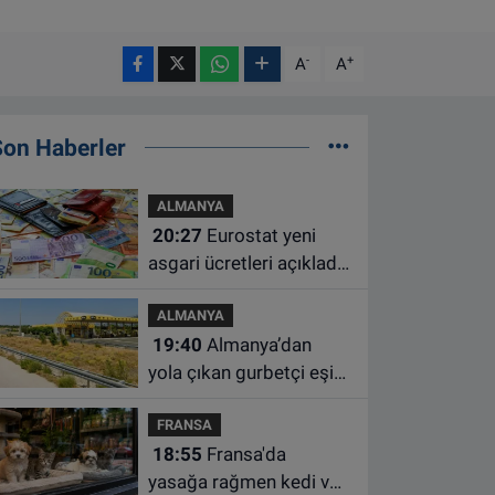
-
+
A
A
Son Haberler
ALMANYA
20:27
Eurostat yeni
asgari ücretleri açıkladı:
Hollanda AB'de ikinci
ALMANYA
sıraya yükseldi
19:40
Almanya’dan
yola çıkan gurbetçi eşini
Hırvatistan’da benzin
FRANSA
istasyonunda unuttu
18:55
Fransa'da
yasağa rağmen kedi ve