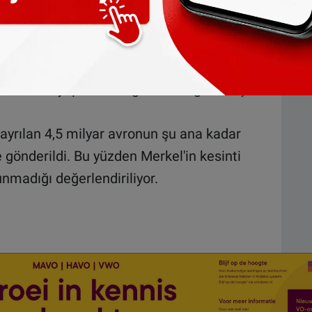
asında AB liderlerinden Türkiye'yle üyelik
ceğini söylemiş, destek bulamayınca
 etmişti. Bunda da yalnız kalan Merkel, son
da kesinti yapılmasını gündeme getirmişti.
ayrılan 4,5 milyar avronun şu ana kadar
gönderildi. Bu yüzden Merkel'in kesinti
lunmadığı değerlendiriliyor.