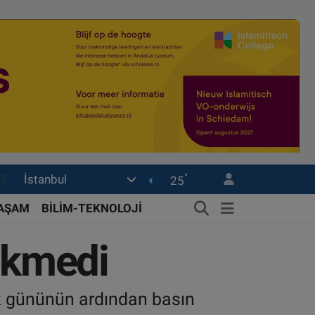
°
İstanbul
18
25
32
YAŞAM
BİLİM-TEKNOLOJİ
38
sökmedi
59
14
ilk gününün ardından basın
87