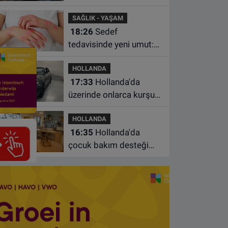
köpek satan pet
SAĞLIK - YAŞAM
shoplara hayvan başına
18:26
Sedef
1.500 euro ceza
tedavisinde yeni umut:
Bazı hastaların neden
HOLLANDA
iyileşmediği bulundu
17:33
Hollanda'da
üzerinde onlarca kurşun
izi bulunan BMW 55 bin
HOLLANDA
euroya satışa çıktı
16:35
Hollanda'da
çocuk bakım desteği
artsa da ailelerin çoğu
hâlâ ek ödeme yapıyor