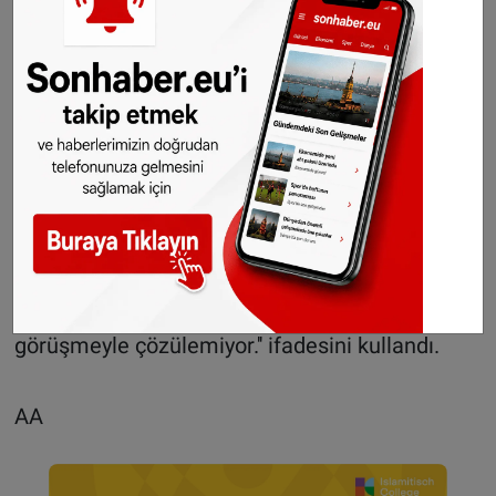
askerlerimizi ziyaret edebilmesine olanak
sağlanmalı.'' diye konuştu.
Merkel ziyarete izin verilmemesi durumunda
İncirlik'te görev yapan Alman askerlerinin geri
çekilip çekilmeyeceği konusunda, ''Şimdi
görüşmelerin nasıl devam edeceği konusunu
düşünüyorum. Görüşmelere devam edilmesi
gerekli. Çözüm henüz yok. Siyasette her şey bir
görüşmeyle çözülemiyor.'' ifadesini kullandı.
AA