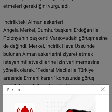
etmeleri gerektiğini vurguladı.
İncirlik'teki Alman askerleri
Angela Merkel, Cumhurbaşkanı Erdoğan ile
Polonya'nın başkenti Varşova'daki görüşmesine
de değindi. Merkel, İncirlik Hava Üssü'nde
bulunan Alman askerlerini ziyaret etmek
isteyen milletvekillerine izin verilmemesine
yönelik olarak, "Federal Meclis ile Türkiye
arasında Ermeni kararı" konusunda görüş
ayrılığı bulunduğuna işaret etti.
Reklam
Merkel, ''Yapıcı bir görüşmeydi devam
ettirilmesi gerekiyor. Milletvekillerinin