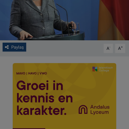
VIDEO GALERİ
ALGEMENE VOORWAARDEN
CONTACT
Paylaş
-
+
A
A
Çerez Politikası