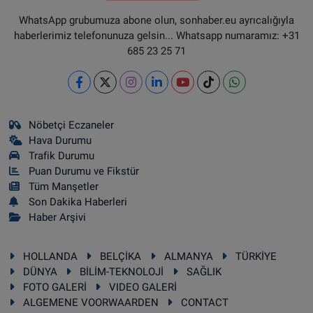
WhatsApp grubumuza abone olun, sonhaber.eu ayrıcalığıyla
haberlerimiz telefonunuza gelsin... Whatsapp numaramız: +31
685 23 25 71
Nöbetçi Eczaneler
Hava Durumu
Trafik Durumu
Puan Durumu ve Fikstür
Tüm Manşetler
Son Dakika Haberleri
Haber Arşivi
HOLLANDA
BELÇİKA
ALMANYA
TÜRKİYE
DÜNYA
BİLİM-TEKNOLOJİ
SAĞLIK
FOTO GALERİ
VIDEO GALERİ
ALGEMENE VOORWAARDEN
CONTACT