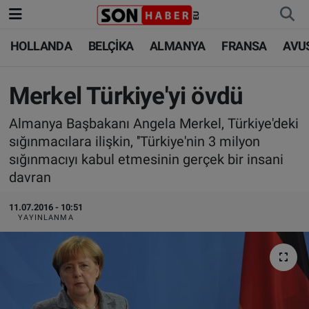
HOLLANDA
BELÇİKA
ALMANYA
FRANSA
AVU
HOLLANDA
HOLLANDA
Nöbetçi Eczaneler
BELÇİKA
BELÇİKA
Hava Durumu
Merkel Türkiye'yi övdü
Almanya Başbakanı Angela Merkel, Türkiye'deki
ALMANYA
ALMANYA
Trafik Durumu
sığınmacılara ilişkin, ''Türkiye'nin 3 milyon
sığınmacıyı kabul etmesinin gerçek bir insani
FRANSA
TÜRKİYE
Süper Lig Puan Durumu ve Fikstür
davran
AVUSTURYA
DÜNYA
Tüm Manşetler
11.07.2016 - 10:51
YAYINLANMA
SAĞLIK - YAŞAM
BİLİM-TEKNOLOJİ
Son Dakika Haberleri
BİLİM-TEKNOLOJİ
SAĞLIK
Haber Arşivi
FOTO GALERİ