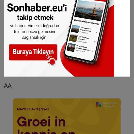
dikkati çekerek, bu örgüte mensup kişilerin
Rumeli'den defedilmesi gerektiğini söyledi.
"Milli İradeye Destek, Darbeye Hayır" sloganıyla
düzenlenen gösterinin sonunda Türkiye, halkı
ve darbe girişimi sırasında şehit olanlar için
dua edildi.
AA