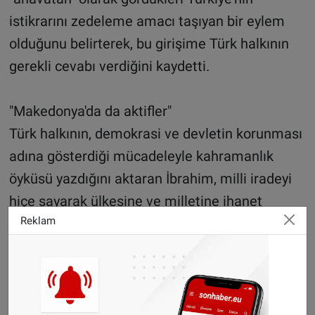
istikrarını zedeleme amacı taşıyan bir eylem
olduğunu belirterek, bu girişime Türk halkının
gerekli cevabı verdiğini kaydetti.
"Makedonya'da da aktifler"
Türk halkının, demokrasi ve devletin korunması
adına gösterdiği mücadeleyle kahramanlık
öyküsü yazdığını aktaran İbrahim, milli iradeyi
hiçe sayarak ülkesine ve milletine ihanet
Reklam
edenlerin adalet önünde hesap vermesi
gerektiğini vurguladı.
İbrahim, dünyanın dört bir yanına sızan FETÖ
mensuplarının Makedonya'da aktif olduğuna