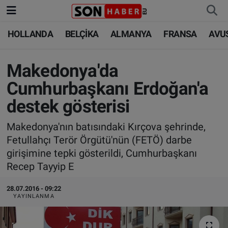
HOLLANDA
BELÇİKA
ALMANYA
FRANSA
AVU
HOLLANDA
HOLLANDA
Nöbetçi Eczaneler
BELÇİKA
BELÇİKA
Hava Durumu
Makedonya'da
Cumhurbaşkanı Erdoğan'a
ALMANYA
ALMANYA
Trafik Durumu
destek gösterisi
FRANSA
TÜRKİYE
Süper Lig Puan Durumu ve Fikstür
Makedonya'nın batısındaki Kırçova şehrinde,
Fetullahçı Terör Örgütü'nün (FETÖ) darbe
AVUSTURYA
DÜNYA
Tüm Manşetler
girişimine tepki gösterildi, Cumhurbaşkanı
Recep Tayyip E
SAĞLIK - YAŞAM
BİLİM-TEKNOLOJİ
Son Dakika Haberleri
28.07.2016 - 09:22
BİLİM-TEKNOLOJİ
SAĞLIK
Haber Arşivi
YAYINLANMA
FOTO GALERİ