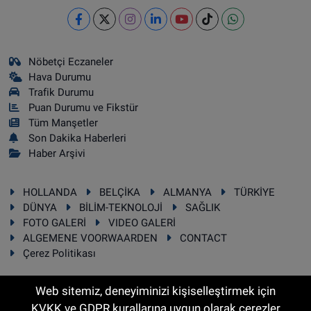
Nöbetçi Eczaneler
Hava Durumu
Trafik Durumu
Puan Durumu ve Fikstür
Tüm Manşetler
Son Dakika Haberleri
Haber Arşivi
HOLLANDA
BELÇİKA
ALMANYA
TÜRKİYE
DÜNYA
BİLİM-TEKNOLOJİ
SAĞLIK
FOTO GALERİ
VIDEO GALERİ
ALGEMENE VOORWAARDEN
CONTACT
Çerez Politikası
Web sitemiz, deneyiminizi kişiselleştirmek için
KVKK ve GDPR kurallarına uygun olarak çerezler