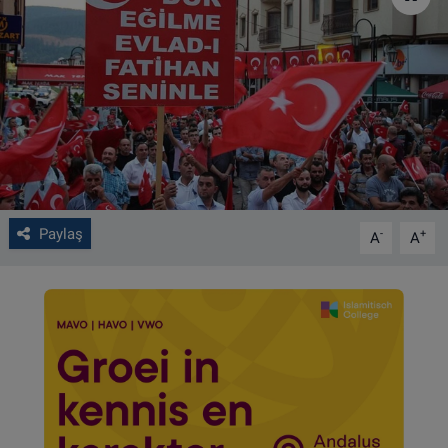
VIDEO GALERİ
ALGEMENE VOORWAARDEN
CONTACT
Çerez Politikası
Paylaş
-
+
A
A