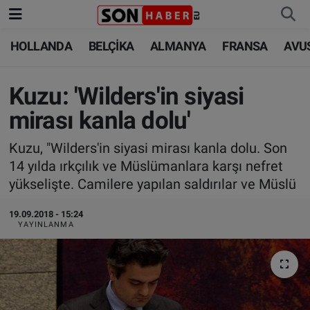
HOLLANDA
BELÇİKA
ALMANYA
FRANSA
AVU
HOLLANDA
HOLLANDA
Nöbetçi Eczaneler
BELÇİKA
BELÇİKA
Hava Durumu
Kuzu: 'Wilders'in siyasi
mirası kanla dolu'
ALMANYA
ALMANYA
Trafik Durumu
Kuzu, "Wilders'in siyasi mirası kanla dolu. Son
FRANSA
TÜRKİYE
Süper Lig Puan Durumu ve Fikstür
14 yılda ırkçılık ve Müslümanlara karşı nefret
yükselişte. Camilere yapılan saldırılar ve Müslü
AVUSTURYA
DÜNYA
Tüm Manşetler
19.09.2018 - 15:24
YAYINLANMA
SAĞLIK - YAŞAM
BİLİM-TEKNOLOJİ
Son Dakika Haberleri
BİLİM-TEKNOLOJİ
SAĞLIK
Haber Arşivi
FOTO GALERİ