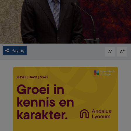
VIDEO GALERİ
ALGEMENE VOORWAARDEN
CONTACT
Paylaş
-
+
A
A
Çerez Politikası