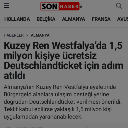
HOLLANDA
BELÇİKA
ALMANYA
FRANSA
AVU
HOLLANDA
HOLLANDA
Nöbetçi Eczaneler
HABERLER
ALMANYA
BELÇİKA
BELÇİKA
Hava Durumu
Kuzey Ren Westfalya’da 1,5
ALMANYA
ALMANYA
Trafik Durumu
milyon kişiye ücretsiz
Deutschlandticket için adım
FRANSA
TÜRKİYE
Süper Lig Puan Durumu ve Fikstür
atıldı
AVUSTURYA
DÜNYA
Tüm Manşetler
Almanya’nın Kuzey Ren-Vestfalya eyaletinde
Bürgergeld alanlara ulaşım desteği yerine
SAĞLIK - YAŞAM
BİLİM-TEKNOLOJİ
Son Dakika Haberleri
doğrudan Deutschlandticket verilmesi önerildi.
Teklif kabul edilirse yaklaşık 1,5 milyon kişi
BİLİM-TEKNOLOJİ
SAĞLIK
Haber Arşivi
uygulamadan yararlanabilecek.
FOTO GALERİ