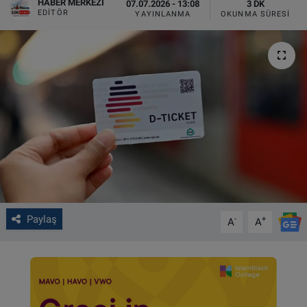
HABER MERKEZI
07.07.2026 - 13:08
3 DK
EDITÖR
YAYINLANMA
OKUNMA SÜRESI
VIDEO GALERİ
ALGEMENE VOORWAARDEN
CONTACT
Çerez Politikası
Paylaş
-
+
A
A