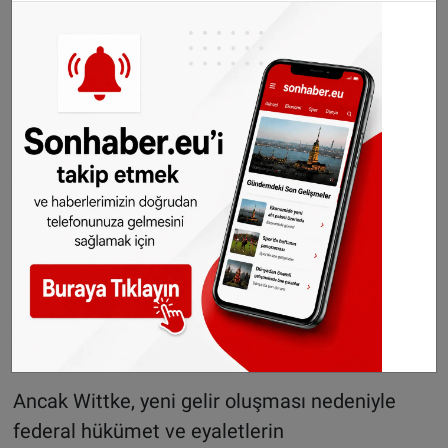
Wittke'nin hesabına göre Bürgergeld alan
kişiler, ulaşım desteğinin yaklaşık 40 eurosunu
Deutschlandticket için kullanırsa Almanya
genelindeki ulaşım işletmelerine yılda 2,5
milyar eurodan fazla ek gelir sağlanabilir. Bu
kaynağın özellikle kırsal bölgelerde yeni otobüs
hatlarının oluşturulmasına katkı sunabileceği
belirtiliyor.
Deutschlandticket'in aylık fiyatı şu anda 63
euro. Federal hükümet ile eyaletler, bilet
sistemini desteklemek için yılda 1,5'er milyar
euro katkı sağlıyor.
Ancak Wittke, yeni gelir oluşması nedeniyle
federal hükümet ve eyaletlerin