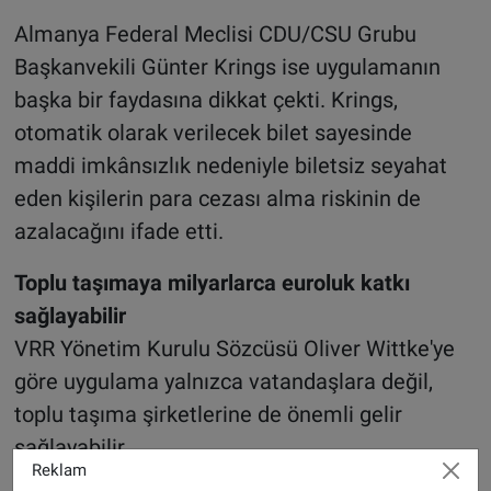
Almanya Federal Meclisi CDU/CSU Grubu
Başkanvekili Günter Krings ise uygulamanın
başka bir faydasına dikkat çekti. Krings,
otomatik olarak verilecek bilet sayesinde
maddi imkânsızlık nedeniyle biletsiz seyahat
eden kişilerin para cezası alma riskinin de
azalacağını ifade etti.
Toplu taşımaya milyarlarca euroluk katkı
sağlayabilir
VRR Yönetim Kurulu Sözcüsü Oliver Wittke'ye
göre uygulama yalnızca vatandaşlara değil,
toplu taşıma şirketlerine de önemli gelir
sağlayabilir.
Reklam