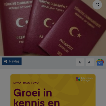
VIDEO GALERİ
ALGEMENE VOORWAARDEN
CONTACT
Çerez Politikası
Paylaş
-
+
A
A