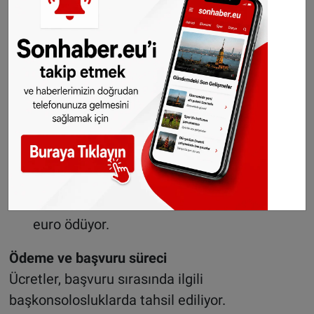
ücreti ve 3 euro posta ücreti olmak üzere
toplam 8 euro alınıyor.
Kimlik kartının kaybı nedeniyle yapılan
başvurular
da ise 9 euro başvuru ücreti ve 3
euro posta bedeli ile toplam 12 euro
ödeniyor.
Mavi Kart sahipleri
, yenileme ve değiştirme
işlemlerinde 5 euro başvuru ücreti ve 3
euro posta ücreti olmak üzere toplam 8
euro ödüyor.
Ödeme ve başvuru süreci
Ücretler, başvuru sırasında ilgili
başkonsolosluklarda tahsil ediliyor.