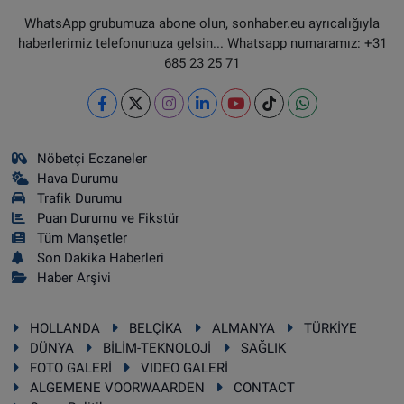
WhatsApp grubumuza abone olun, sonhaber.eu ayrıcalığıyla
haberlerimiz telefonunuza gelsin... Whatsapp numaramız: +31
685 23 25 71
Nöbetçi Eczaneler
Hava Durumu
Trafik Durumu
Puan Durumu ve Fikstür
Tüm Manşetler
Son Dakika Haberleri
Haber Arşivi
HOLLANDA
BELÇİKA
ALMANYA
TÜRKİYE
DÜNYA
BİLİM-TEKNOLOJİ
SAĞLIK
FOTO GALERİ
VIDEO GALERİ
ALGEMENE VOORWAARDEN
CONTACT