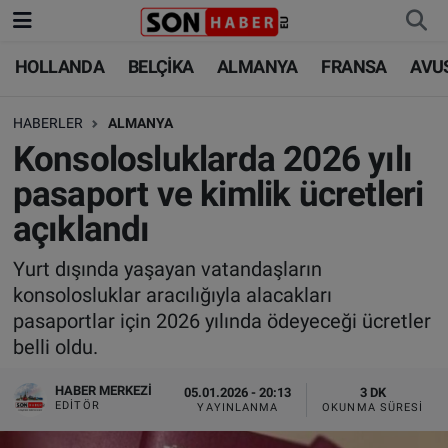
HOLLANDA
BELÇİKA
ALMANYA
FRANSA
AVU
HOLLANDA
HOLLANDA
Nöbetçi Eczaneler
HABERLER
ALMANYA
BELÇİKA
BELÇİKA
Hava Durumu
Konsolosluklarda 2026 yılı
ALMANYA
ALMANYA
Trafik Durumu
pasaport ve kimlik ücretleri
açıklandı
FRANSA
TÜRKİYE
Süper Lig Puan Durumu ve Fikstür
Yurt dışında yaşayan vatandaşların
AVUSTURYA
DÜNYA
Tüm Manşetler
konsolosluklar aracılığıyla alacakları
pasaportlar için 2026 yılında ödeyeceği ücretler
SAĞLIK - YAŞAM
BİLİM-TEKNOLOJİ
Son Dakika Haberleri
belli oldu.
BİLİM-TEKNOLOJİ
SAĞLIK
Haber Arşivi
HABER MERKEZI
05.01.2026 - 20:13
3 DK
EDITÖR
YAYINLANMA
OKUNMA SÜRESI
FOTO GALERİ