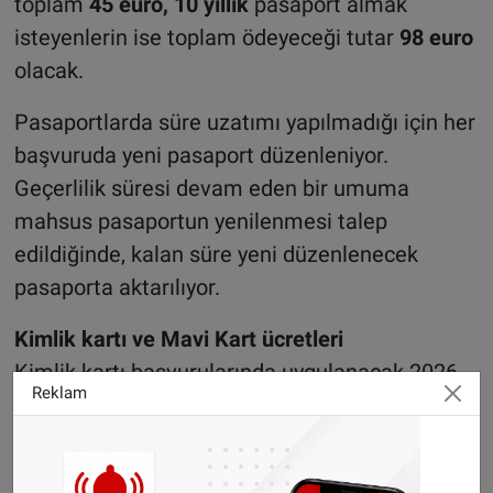
toplam
45 euro, 10 yıllık
pasaport almak
isteyenlerin ise toplam ödeyeceği tutar
98 euro
olacak.
Pasaportlarda süre uzatımı yapılmadığı için her
başvuruda yeni pasaport düzenleniyor.
Geçerlilik süresi devam eden bir umuma
mahsus pasaportun yenilenmesi talep
edildiğinde, kalan süre yeni düzenlenecek
pasaporta aktarılıyor.
Kimlik kartı ve Mavi Kart ücretleri
Kimlik kartı başvurularında uygulanacak 2026
Reklam
yılı ücretleri de açıklandı.
Doğum veya değiştirme amacıyla yapılan
kimlik kartı başvuruları
nda 5 euro başvuru