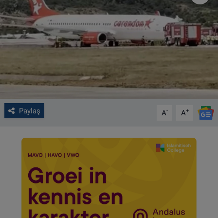
VIDEO GALERİ
ALGEMENE VOORWAARDEN
CONTACT
Çerez Politikası
Paylaş
-
+
A
A