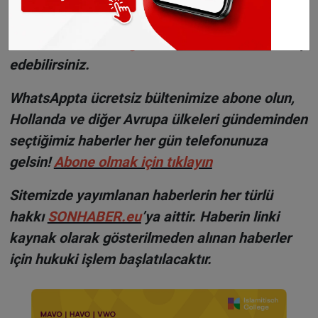
bebeği aileden alındı
H
aberlerimizi
İnsta
gram hesabımızdan
da takip
edebilirsiniz.
WhatsAppta ücretsiz bültenimize abone olun,
Hollanda ve diğer Avrupa ülkeleri gündeminden
seçtiğimiz haberler her gün telefonunuza
gelsin!
Abone olmak için tıklayın
Sitemizde yayımlanan haberlerin her türlü
hakkı
SONHABER.eu
’ya aittir. Haberin linki
kaynak olarak gösterilmeden alınan haberler
için hukuki işlem başlatılacaktır.