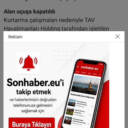
Alan uçuşa kapatıldı
Kurtarma çalışmaları nedeniyle TAV
Havalimanları Holding tarafından işletilen
meydan kapatıldı. Yayınlanan NOTAM ile
Reklam
Gazipaşa Havalimanı’na 12 saat boyunca uçuş
yapılamayacağı belirtildi. Gün içindeki iç hat ve
dış hat seferleri de iptal edildi.
Kazayla ilgili olarak Kaza Kırım Araştırma
Ekipleri soruşturma başlattı.
©Sonhaber.eu
Hollanda'daki polis
müdahalesiyle gündeme
gelen Filistinli çiftin