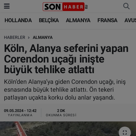
HOLLANDA
BELÇİKA
ALMANYA
FRANSA
AVU
HOLLANDA
HOLLANDA
Nöbetçi Eczaneler
HABERLER
ALMANYA
BELÇİKA
BELÇİKA
Hava Durumu
Köln, Alanya seferini yapan
ALMANYA
ALMANYA
Trafik Durumu
Corendon uçağı inişte
büyük tehlike atlattı
FRANSA
TÜRKİYE
Süper Lig Puan Durumu ve Fikstür
Köln’den Alanya’ya giden Corendon uçağı, iniş
AVUSTURYA
DÜNYA
Tüm Manşetler
esnasında büyük tehlike atlattı. Ön tekeri
patlayan uçakta korku dolu anlar yaşandı.
SAĞLIK - YAŞAM
BİLİM-TEKNOLOJİ
Son Dakika Haberleri
09.05.2024 - 12:42
2 DK
BİLİM-TEKNOLOJİ
SAĞLIK
Haber Arşivi
YAYINLANMA
OKUNMA SÜRESI
FOTO GALERİ