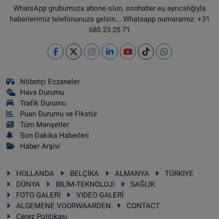
WhatsApp grubumuza abone olun, sonhaber.eu ayrıcalığıyla
haberlerimiz telefonunuza gelsin... Whatsapp numaramız: +31
685 23 25 71
Nöbetçi Eczaneler
Hava Durumu
Trafik Durumu
Puan Durumu ve Fikstür
Tüm Manşetler
Son Dakika Haberleri
Haber Arşivi
HOLLANDA
BELÇİKA
ALMANYA
TÜRKİYE
DÜNYA
BİLİM-TEKNOLOJİ
SAĞLIK
FOTO GALERİ
VIDEO GALERİ
ALGEMENE VOORWAARDEN
CONTACT
Çerez Politikası