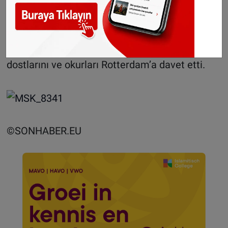
7 Nisan Tarihin’de de Rotterdam’da bir imza
günü olacağını belirten Aykut Torunoğulları,
dostlarını ve okurları Rotterdam’a davet etti.
©SONHABER.EU