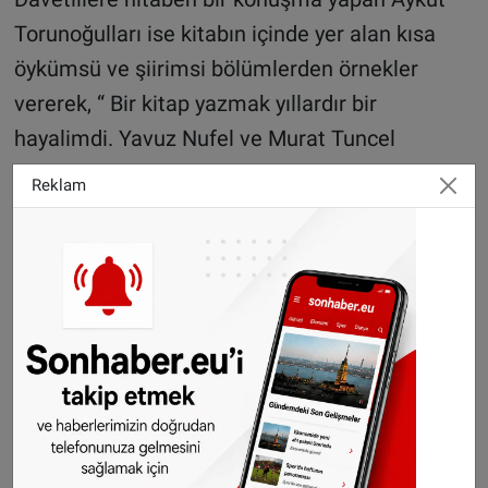
Torunoğulları ise kitabın içinde yer alan kısa
öykümsü ve şiirimsi bölümlerden örnekler
vererek, “ Bir kitap yazmak yıllardır bir
hayalimdi. Yavuz Nufel ve Murat Tuncel
ağabeylerimin destek ve teşvikleri ile bu
Reklam
hayalim gerçek oldu. Kendilerine huzurunuzda
teşekkür ediyorum. Bu bambaşka bir duygu
imiş. İnsanın çocuğu gibi bir şey. Bu çocuğu
seveceğinizi umut ediyorum” dedi.
Konuşmaların ardından davetlilerin sadece
kendileri için değil yakınları ve sevdikleri içinde
kitap imzalatmaları Karmakarışık’a olan ilginin
göstergesi niteliğindeydi.