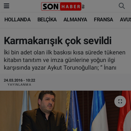
HOLLANDA
BELÇİKA
ALMANYA
FRANSA
AVU
HOLLANDA
HOLLANDA
Nöbetçi Eczaneler
BELÇİKA
BELÇİKA
Hava Durumu
Karmakarışık çok sevildi
İki bin adet olan ilk baskısı kısa sürede tükenen
ALMANYA
ALMANYA
Trafik Durumu
kitabın tanıtım ve imza günlerine yoğun ilgi
karşısında yazar Aykut Torunoğulları; “ İnanı
FRANSA
TÜRKİYE
Süper Lig Puan Durumu ve Fikstür
24.03.2016 - 10:22
AVUSTURYA
DÜNYA
Tüm Manşetler
YAYINLANMA
SAĞLIK - YAŞAM
BİLİM-TEKNOLOJİ
Son Dakika Haberleri
BİLİM-TEKNOLOJİ
SAĞLIK
Haber Arşivi
FOTO GALERİ