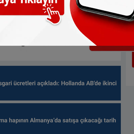
gari ücretleri açıkladı: Hollanda AB'de ikinci
ma hapının Almanya’da satışa çıkacağı tarih