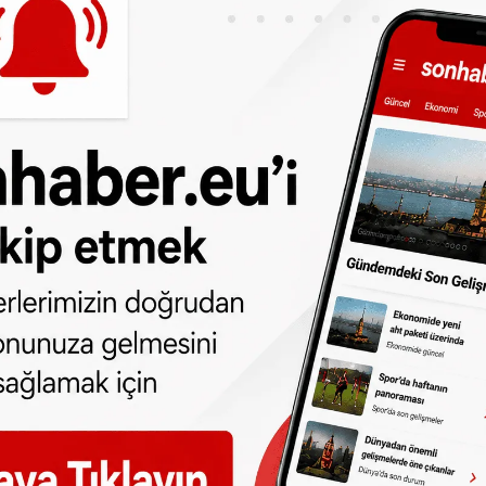
n sıcaklığın yer yer don noktasına kadar
gece saatlerinde ülkenin doğu kesimlerinde
ünü ise doğu ve kuzeydoğu bölgelerinde kar
yarısında bulundu.
z artacağı belirtilen açıklamada, şiddetli
ğın düşük olacağını, Cuma günü yine doğu
ması gerektiği vurgulandı. Kar yağışı hafta
yecek ve hava sıcaklıklarını oldukça