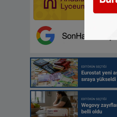
EDITÖRÜN SEÇTIĞI
Eurostat yeni as
sıraya yükseldi
EDITÖRÜN SEÇTIĞI
Wegovy zayıfla
belli oldu