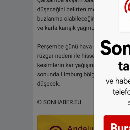
Çarşamba akşam saatlerinden itibare
düşeceğini belirten meteorologlar, 
buzlanma olabileceğini, Perşembe g
ve karla karışık yağmur görüleceği u
Perşembe günü hava sıcaklığının bira
rüzgar nedeni ile hissedilen sıcaklı
kesimlerin kar yağışına hazırlıklı ol
sonunda Limburg bölgesini de etkile
düşecek.
© SONHABER.EU