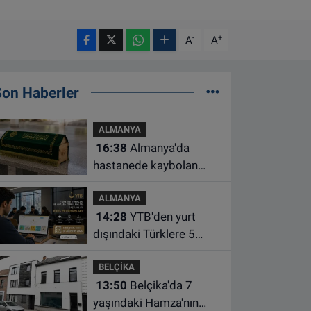
-
+
A
A
Son Haberler
ALMANYA
16:38
Almanya'da
hastanede kaybolan
bebeğin cenazesi
ALMANYA
çamaşır makinesinde
14:28
YTB'den yurt
bulundu
dışındaki Türklere 5
farklı alanda burs
BELÇİKA
desteği
13:50
Belçika'da 7
yaşındaki Hamza'nın