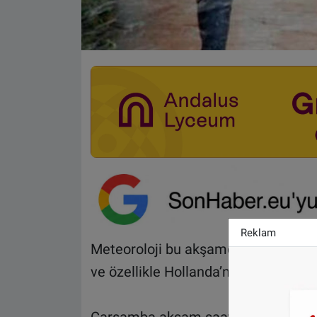
Reklam
Meteoroloji bu akşamdan itibaren düşe
ve özellikle Hollanda’nın doğusunda 