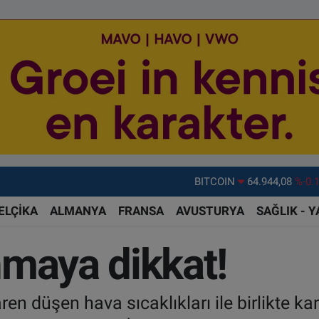
BITCOIN
64.944,08
%-0.
DOLAR
47,7436
%0.
ELÇİKA
ALMANYA
FRANSA
AVUSTURYA
SAĞLIK - 
EURO
55,2510
%0.
STERLİN
64,4811
%0.
nmaya dikkat!
GRAM ALTIN
6660.55
%0.
BİST100
13.779
%-
n düşen hava sıcaklıkları ile birlikte kar 