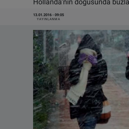
Hollanda’nın doğusunda buzla
VIDEO GALERİ
13.01.2016 - 09:05
YAYINLANMA
ALGEMENE VOORWAARDEN
CONTACT
Çerez Politikası