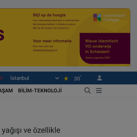
18
°
İstanbul
30
18
YAŞAM
BİLİM-TEKNOLOJİ
32
38
03
14
yağışı ve özellikle