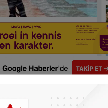
n hava sıcaklıkları ile birlikte kar yağışı
buzlanma uyarısı yaptı.