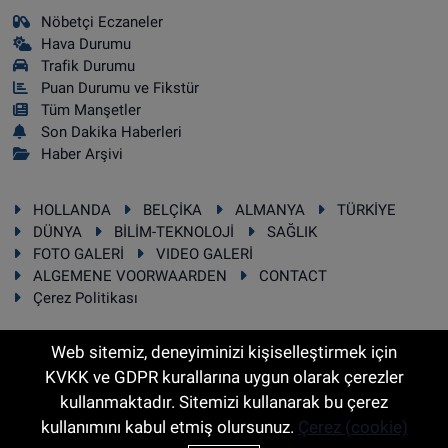
Nöbetçi Eczaneler
Hava Durumu
Trafik Durumu
Puan Durumu ve Fikstür
Tüm Manşetler
Son Dakika Haberleri
Haber Arşivi
HOLLANDA
BELÇİKA
ALMANYA
TÜRKİYE
DÜNYA
BİLİM-TEKNOLOJİ
SAĞLIK
FOTO GALERİ
VIDEO GALERİ
ALGEMENE VOORWAARDEN
CONTACT
Çerez Politikası
Web sitemiz, deneyiminizi kişiselleştirmek için
KVKK ve GDPR kurallarına uygun olarak çerezler
RSS
Copyright © 2025 Sonhaber.eu Her hakkı saklıdır.
kullanmaktadır. Sitemizi kullanarak bu çerez
kullanımını kabul etmiş olursunuz.
Çerez (cookie)