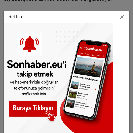
Fransa Sol Parti lideri Jean-Luc Mélenchon,
Reklam
dün attığı tweet’le Cumhurbaşkanı Erdoğan’ın
oğlu Bilal Erdoğan’ın, Deaş ile petrol pazarında
işbirliği yaptığı iddiasını ortaya atttı.
©SONHABER.EU