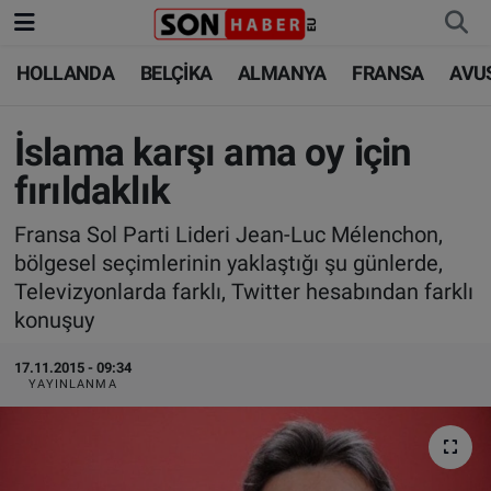
HOLLANDA
BELÇİKA
ALMANYA
FRANSA
AVU
HOLLANDA
HOLLANDA
Nöbetçi Eczaneler
BELÇİKA
BELÇİKA
Hava Durumu
İslama karşı ama oy için
fırıldaklık
ALMANYA
ALMANYA
Trafik Durumu
Fransa Sol Parti Lideri Jean-Luc Mélenchon,
FRANSA
TÜRKİYE
Süper Lig Puan Durumu ve Fikstür
bölgesel seçimlerinin yaklaştığı şu günlerde,
Televizyonlarda farklı, Twitter hesabından farklı
AVUSTURYA
DÜNYA
Tüm Manşetler
konuşuy
SAĞLIK - YAŞAM
BİLİM-TEKNOLOJİ
Son Dakika Haberleri
17.11.2015 - 09:34
YAYINLANMA
BİLİM-TEKNOLOJİ
SAĞLIK
Haber Arşivi
FOTO GALERİ