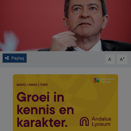
VIDEO GALERİ
ALGEMENE VOORWAARDEN
CONTACT
Çerez Politikası
Paylaş
-
+
A
A